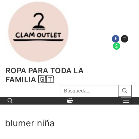
Ir
al
contenido
ROPA PARA TODA LA
FAMILIA 🇬🇹
Buscar
por:
blumer niña
Buscar por: