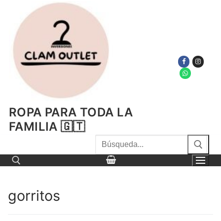
Ir
al
contenido
ROPA PARA TODA LA
FAMILIA 🇬🇹
Buscar
por:
gorritos
Buscar por: