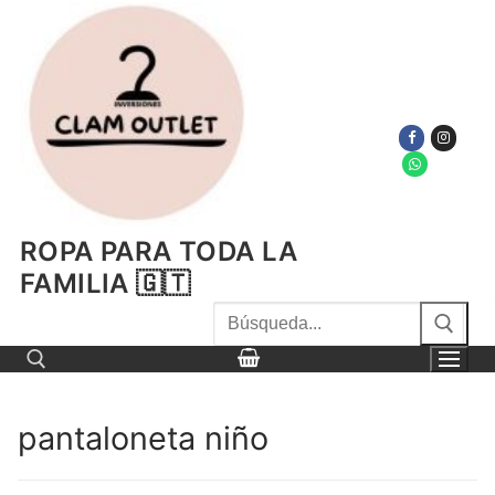
Ir
al
contenido
ROPA PARA TODA LA
FAMILIA 🇬🇹
Buscar
por:
pantaloneta niño
Buscar por: