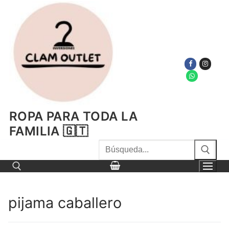
Ir
al
contenido
ROPA PARA TODA LA
FAMILIA 🇬🇹
Buscar
por:
pijama caballero
Buscar por: