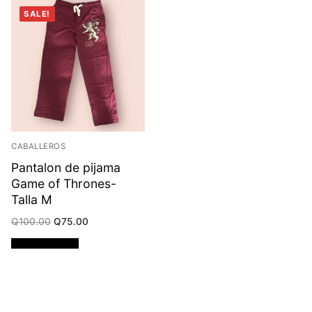
SALE!
CABALLEROS
Pantalon de pijama
Game of Thrones-
Talla M
Original
Current
Q
100.00
Q
75.00
price
price
was:
is:
Añadir al carrito
Q100.00.
Q75.00.