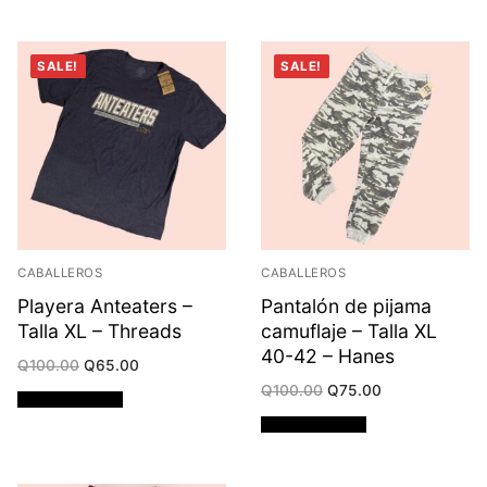
SALE!
SALE!
CABALLEROS
CABALLEROS
Playera Anteaters –
Pantalón de pijama
Talla XL – Threads
camuflaje – Talla XL
40-42 – Hanes
Original
Current
Q
100.00
Q
65.00
price
price
Original
Current
Q
100.00
Q
75.00
was:
is:
Añadir al carrito
price
price
Q100.00.
Q65.00.
was:
is:
Añadir al carrito
Q100.00.
Q75.00.