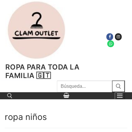
Ir
al
contenido
ROPA PARA TODA LA
FAMILIA 🇬🇹
Buscar
por:
ropa niños
Buscar por: