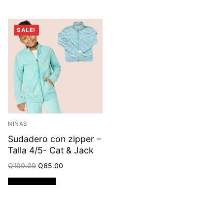
SALE!
NIÑAS
Sudadero con zipper –
Talla 4/5- Cat & Jack
Original
Current
Q
100.00
Q
65.00
price
price
was:
is:
Añadir al carrito
Q100.00.
Q65.00.