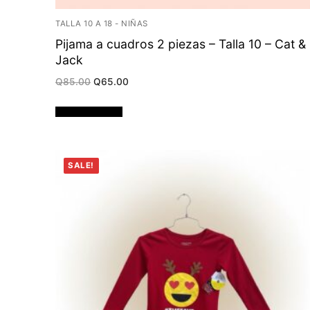
TALLA 10 A 18 - NIÑAS
Pijama a cuadros 2 piezas – Talla 10 – Cat &
Jack
Original
Current
Q
85.00
Q
65.00
price
price
was:
is:
Q85.00.
Q65.00.
Añadir al carrito
SALE!