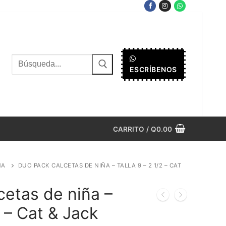
Buscar
ESCRÍBENOS
por:
CARRITO
/
Q
0.00
ÑA
DUO PACK CALCETAS DE NIÑA – TALLA 9 – 2 1/2 – CAT
etas de niña –
2 – Cat & Jack