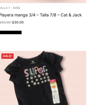
TALLA 7 - NIÑA
Playera manga 3/4 – Talla 7/8 – Cat & Jack
Original
Current
Q
50.00
Q
30.00
price
price
was:
is:
Q50.00.
Q30.00.
Añadir al carrito
SALE!