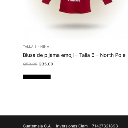
TALLA 6 - NIÑA
Blusa de pijama emoji – Talla 6 – North Pole
Original
Current
Q
50.00
Q
35.00
price
price
was:
is:
Q50.00.
Q35.00.
Añadir al carrito
Guatemala C.A. – Inversiones Clam – 71427321893