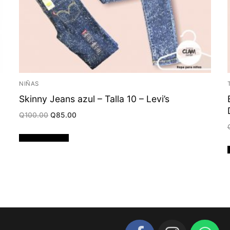
NIÑAS
Skinny Jeans azul – Talla 10 – Levi’s
Original
Current
Q
100.00
Q
85.00
price
price
was:
is:
Q100.00.
Q85.00.
Añadir al carrito