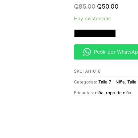
Original
Curren
Q
85.00
Q
50.00
price
price
was:
is:
Hay existencias
Q85.00.
Q50.0
Duo
Añadir al carrito
Pack
Calcetas
Pedir por WhatsA
de
niña
SKU:
AH1018
-
Talla
Categorías:
Talla 7 - Niña
,
Talla
9
Etiquetas:
niña
,
ropa de niña
-
2
1/2
-
Cat
&