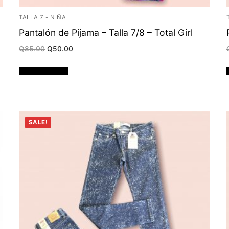
TALLA 7 - NIÑA
Pantalón de Pijama – Talla 7/8 – Total Girl
Original
Current
Q
85.00
Q
50.00
price
price
was:
is:
Q85.00.
Q50.00.
Añadir al carrito
SALE!