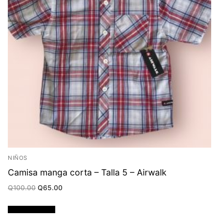
NIÑOS
Camisa manga corta – Talla 5 – Airwalk
Original
Current
Q
100.00
Q
65.00
price
price
was:
is:
Q100.00.
Q65.00.
Añadir al carrito