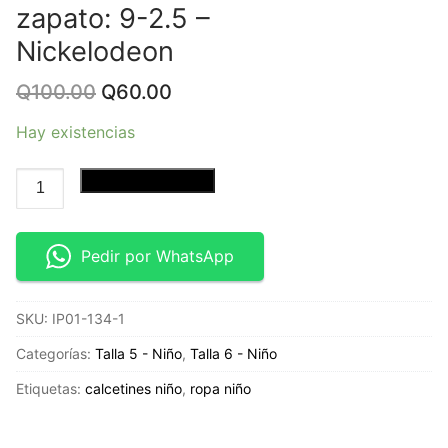
zapato: 9-2.5 –
Nickelodeon
Original
Current
Q
100.00
Q
60.00
price
price
was:
is:
Hay existencias
Q100.00.
Q60.00.
6
Añadir al carrito
Pack
de
calcetines
Pedir por WhatsApp
de
Paw
SKU:
IP01-134-1
Patrol
-
Categorías:
Talla 5 - Niño
,
Talla 6 - Niño
Talla
Etiquetas:
calcetines niño
,
ropa niño
de
zapato: