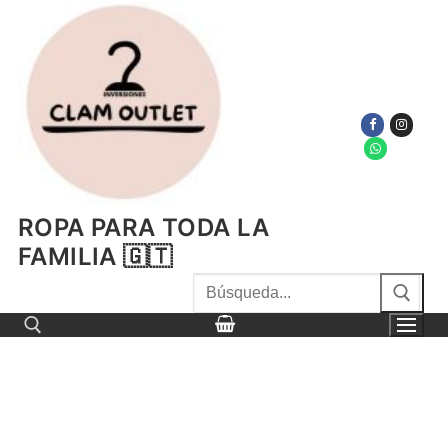
Ir
al
contenido
ROPA PARA TODA LA
FAMILIA 🇬🇹
Buscar
por:
Buscar por: