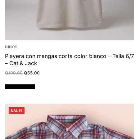
NIÑOS
Playera con mangas corta color blanco – Talla 6/7
– Cat & Jack
Original
Current
Q
100.00
Q
65.00
price
price
was:
is:
Q100.00.
Q65.00.
Añadir al carrito
SALE!