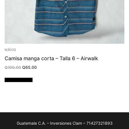
NIÑOS
Camisa manga corta – Talla 6 – Airwalk
Original
Current
Q
100.00
Q
65.00
price
price
was:
is:
Q100.00.
Q65.00.
Añadir al carrito
Guatemala C.A. – Inversiones Clam – 71427321893