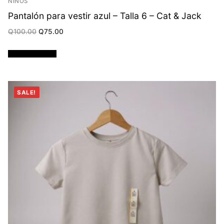
NIÑOS
Pantalón para vestir azul – Talla 6 – Cat & Jack
Original
Current
Q
100.00
Q
75.00
price
price
was:
is:
Q100.00.
Q75.00.
Añadir al carrito
SALE!