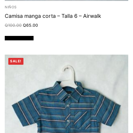
NIÑOS
Camisa manga corta – Talla 6 – Airwalk
Original
Current
Q
100.00
Q
65.00
price
price
was:
is:
Q100.00.
Q65.00.
Añadir al carrito
SALE!