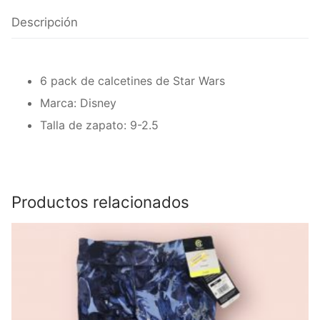
9-
2.5
Descripción
-
Nickelodeon
cantidad
6 pack de calcetines de Star Wars
Marca: Disney
Talla de zapato: 9-2.5
Productos relacionados