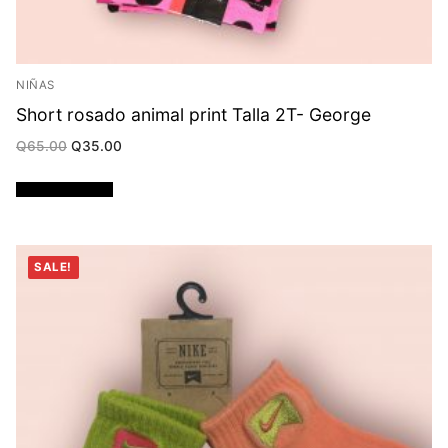
NIÑAS
Short rosado animal print Talla 2T- George
Original
Current
Q
65.00
Q
35.00
price
price
was:
is:
Q65.00.
Q35.00.
Añadir al carrito
SALE!