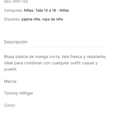
SKU:
IP01-123
you
got
Categorías:
Niñas
,
Talla 10 a 18 - Niñas
his
Etiquetas:
pijama niña
,
ropa de niña
-
Talla
12-
Tommy
Descripción
hilfinger
cantidad
Blusa básica de manga corta, tela fresca y resistente,
ideal para combinar con cualquier outfit casual y
juvenil.
Marca:
Tommy Hilfiger
Color: