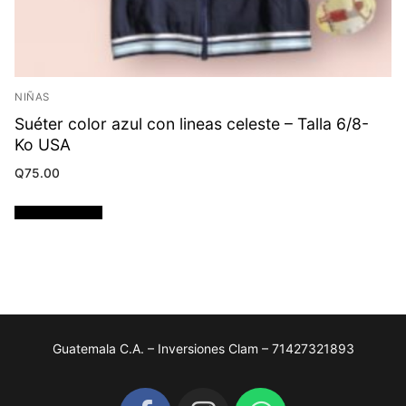
NIÑAS
Suéter color azul con lineas celeste – Talla 6/8-
Ko USA
Q
75.00
Añadir al carrito
Guatemala C.A. – Inversiones Clam – 71427321893