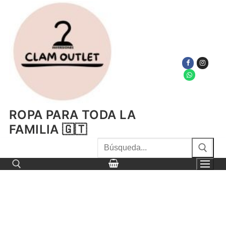
Ir
al
contenido
ROPA PARA TODA LA
FAMILIA 🇬🇹
Buscar
por:
Buscar por: