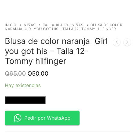
INICIO
NIÑAS
TALLA 10 A 18 - NIÑAS
BLUSA DE COLOR
NARANJA GIRL YOU GOT HIS – TALLA 12- TOMMY HILFINGER
Blusa de color naranja Girl
you got his – Talla 12-
Tommy hilfinger
Original
Current
Q
65.00
Q
50.00
price
price
was:
is:
Hay existencias
Q65.00.
Q50.00.
Blusa
Añadir al carrito
de
color
Pedir por WhatsApp
naranja
Girl