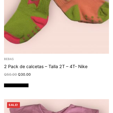
BEBAS
2 Pack de calcetas – Talla 2T – 4T- Nike
Original
Current
Q
50.00
Q
30.00
price
price
was:
is:
Q50.00.
Q30.00.
Añadir al carrito
SALE!