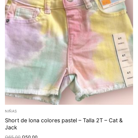
NIÑAS
Short de lona colores pastel – Talla 2T – Cat &
Jack
Original
Current
Q
65.00
Q
50.00