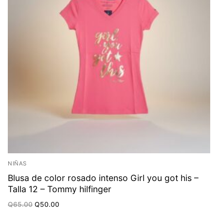
NIÑAS
Blusa de color rosado intenso Girl you got his –
Talla 12 – Tommy hilfinger
Original
Current
Q
65.00
Q
50.00
price
price
was:
is: