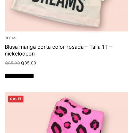
BEBAS
Blusa manga corta color rosada – Talla 1T –
nickelodeon
Original
Current
Q
85.00
Q
35.00
price
price
was:
is:
Q85.00.
Q35.00.
Añadir al carrito
SALE!