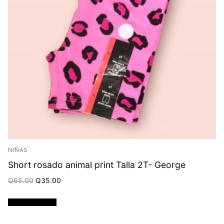
NIÑAS
Short rosado animal print Talla 2T- George
Original
Current
Q
65.00
Q
35.00
price
price
was:
is:
Q65.00.
Q35.00.
Añadir al carrito