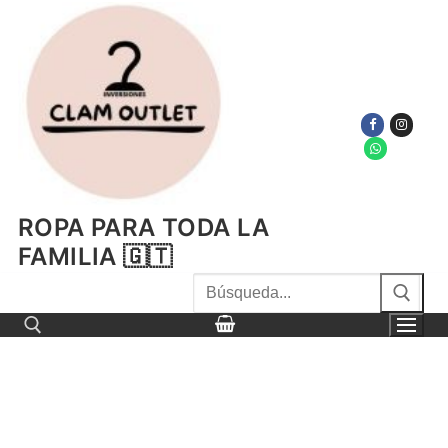
Ir
al
contenido
ROPA PARA TODA LA
FAMILIA 🇬🇹
Buscar
por:
Buscar por: