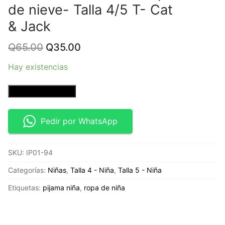
de nieve- Talla 4/5 T- Cat
& Jack
Original
Current
Q
65.00
Q
35.00
price
price
was:
is:
Hay existencias
Q65.00.
Q35.00.
Blusa
Añadir al carrito
de
manga
Pedir por WhatsApp
larga
color
SKU:
IP01-94
celeste
con
Categorías:
Niñas
,
Talla 4 - Niña
,
Talla 5 - Niña
un
Etiquetas:
pijama niña
,
ropa de niña
copo
de
nieve-