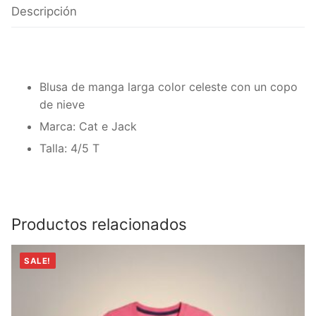
Talla
Descripción
4/5
T-
Cat
&
Blusa de manga larga color celeste con un copo
Jack
de nieve
cantidad
Marca: Cat e Jack
Talla: 4/5 T
Productos relacionados
SALE!