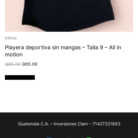
NIÑAS
Playera deportiva sin mangas – Talla 9 – All in
motion
Original
Current
Q
85.00
Q
65.00
price
price
was:
is:
Q85.00.
Q65.00.
Añadir al carrito
Guatemala C.A. – Inversiones Clam – 71427321893