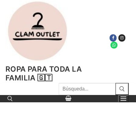
Ir
al
contenido
ROPA PARA TODA LA
FAMILIA 🇬🇹
Buscar
por:
Buscar por: