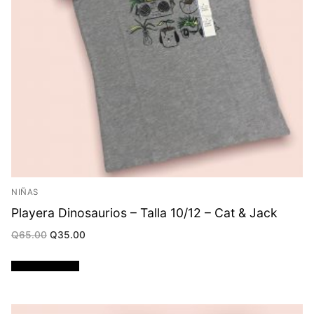
NIÑAS
Playera Dinosaurios – Talla 10/12 – Cat & Jack
Original
Current
Q
65.00
Q
35.00
price
price
was:
is:
Q65.00.
Q35.00.
Añadir al carrito