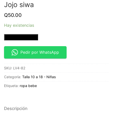
Jojo siwa
Q
50.00
Hay existencias
Blusa
Añadir al carrito
manga
larga
Pedir por WhatsApp
con
efecto
SKU:
LV4-82
acuarela
-
Categoría:
Talla 10 a 18 - Niñas
Talla
Etiqueta:
ropa bebe
2x
-
Jojo
siwa
Descripción
cantidad