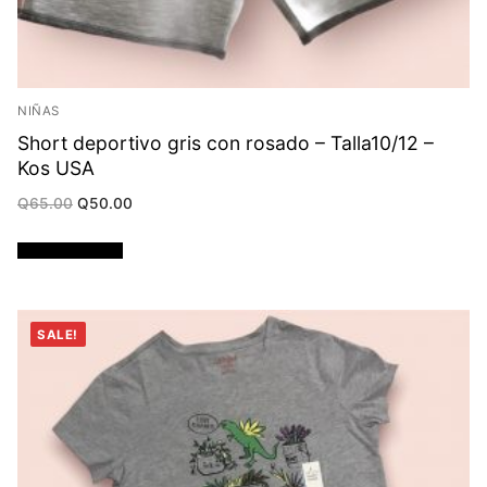
NIÑAS
Short deportivo gris con rosado – Talla10/12 –
Kos USA
Original
Current
Q
65.00
Q
50.00
price
price
was:
is:
Q65.00.
Q50.00.
Añadir al carrito
SALE!