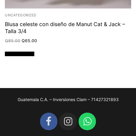
UNCATEGORIZED
Blusa celeste con diseño de Manut Cat & Jack –
Talla 3/4
Original
Current
Q
85.00
Q
65.00
price
price
was:
is:
Q85.00.
Q65.00.
Añadir al carrito
Guatemala C.A. – Inversiones Clam – 71427321893