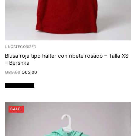
UNCATEGORIZED
Blusa roja tipo halter con ribete rosado – Talla XS
– Bershka
Original
Current
Q
85.00
Q
65.00
price
price
was:
is:
Q85.00.
Q65.00.
Añadir al carrito
SALE!