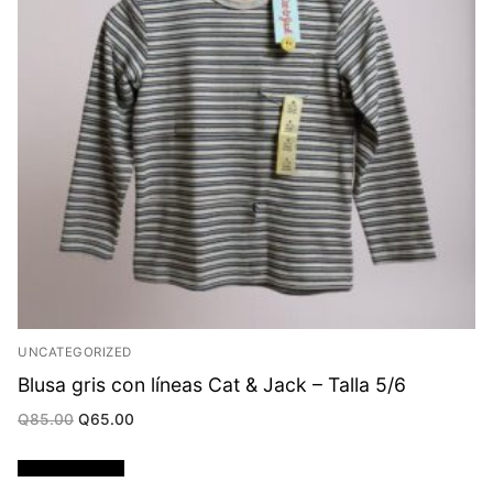
UNCATEGORIZED
Blusa gris con líneas Cat & Jack – Talla 5/6
Original
Current
Q
85.00
Q
65.00
price
price
was:
is:
Q85.00.
Q65.00.
Añadir al carrito