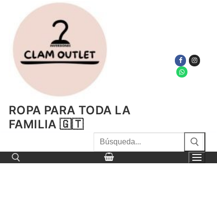
Ir
al
contenido
ROPA PARA TODA LA
FAMILIA 🇬🇹
Buscar
por:
Buscar por: