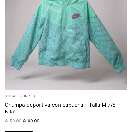
UNCATEGORIZED
Chumpa deportiva con capucha – Talla M 7/8 –
Nike
Original
Current
Q
150.00
Q
100.00
price
price
was:
is: