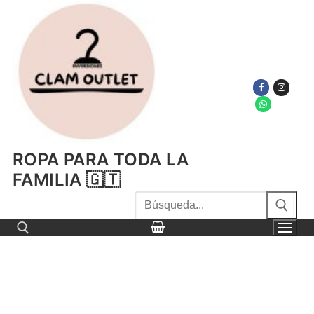
Ir
al
contenido
ROPA PARA TODA LA
FAMILIA 🇬🇹
Buscar
por:
Buscar por: