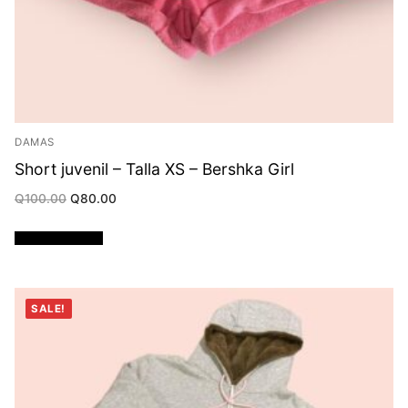
DAMAS
Short juvenil – Talla XS – Bershka Girl
Original
Current
Q
100.00
Q
80.00
price
price
was:
is:
Q100.00.
Q80.00.
Añadir al carrito
SALE!