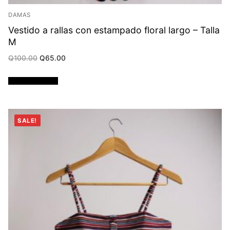
DAMAS
Vestido a rallas con estampado floral largo – Talla
M
Original
Current
Q
100.00
Q
65.00
price
price
was:
is:
Q100.00.
Q65.00.
Añadir al carrito
SALE!