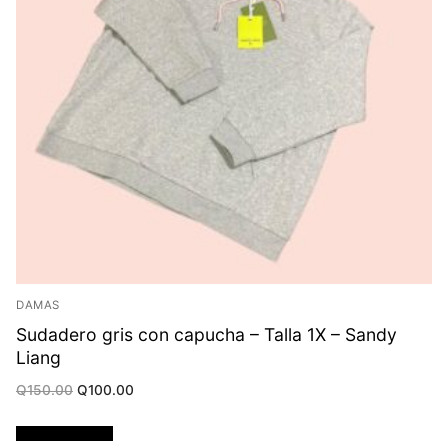
DAMAS
Sudadero gris con capucha – Talla 1X – Sandy
Liang
Original
Current
Q
150.00
Q
100.00
price
price
was:
is:
Q150.00.
Q100.00.
Añadir al carrito