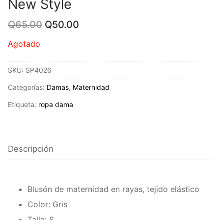
New Style
Original
Current
Q
65.00
Q
50.00
price
price
was:
is:
Agotado
Q65.00.
Q50.00.
SKU:
SP4026
Categorías:
Damas
,
Maternidad
Etiqueta:
ropa dama
Descripción
Blusón de maternidad en rayas, tejido elástico
Color: Gris
Talla: S