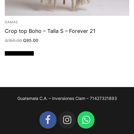
DAMAS
Crop top Boho – Talla S – Forever 21
Original
Current
Q
150.00
Q
95.00
price
price
was:
is:
Q150.00.
Q95.00.
Añadir al carrito
Guatemala C.A. – Inversiones Clam – 71427321893