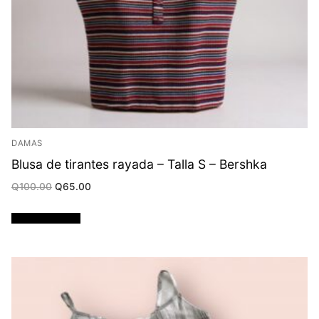
DAMAS
Blusa de tirantes rayada – Talla S – Bershka
Original
Current
Q
100.00
Q
65.00
price
price
was:
is:
Q100.00.
Q65.00.
Añadir al carrito