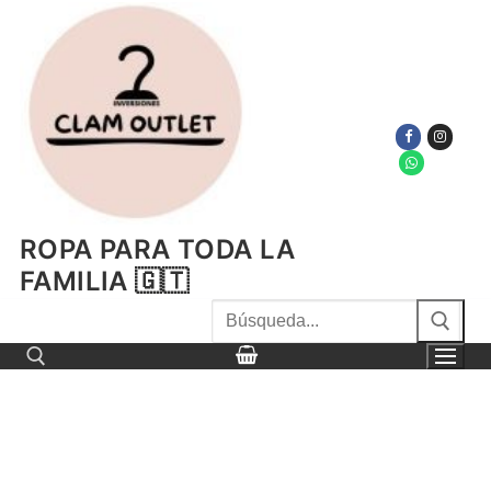
Ir
al
contenido
ROPA PARA TODA LA
FAMILIA 🇬🇹
Buscar
por:
Buscar por: