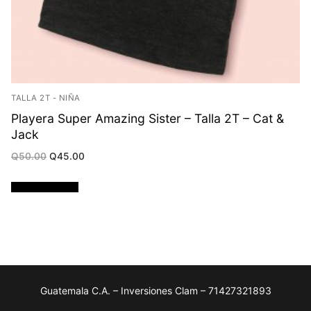
TALLA 2T - NIÑA
Playera Super Amazing Sister – Talla 2T – Cat &
Jack
Original
Current
Q
50.00
Q
45.00
price
price
was:
is:
Q50.00.
Q45.00.
Añadir al carrito
Guatemala C.A. – Inversiones Clam – 71427321893