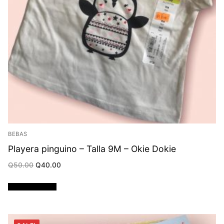
BEBAS
Playera pinguino – Talla 9M – Okie Dokie
Original
Current
Q
50.00
Q
40.00
price
price
was:
is:
Q50.00.
Q40.00.
Añadir al carrito