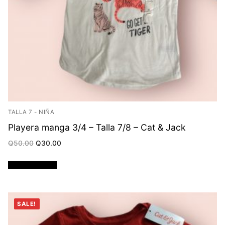
TALLA 7 - NIÑA
Playera manga 3/4 – Talla 7/8 – Cat & Jack
Original
Current
Q
50.00
Q
30.00
price
price
was:
is:
Q50.00.
Q30.00.
Añadir al carrito
SALE!