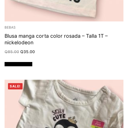
BEBAS
Blusa manga corta color rosada – Talla 1T –
nickelodeon
Original
Current
Q
85.00
Q
35.00
price
price
was:
is:
Q85.00.
Q35.00.
Añadir al carrito
SALE!