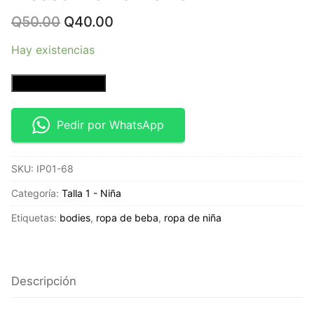
Original
Current
Q
50.00
Q
40.00
price
price
was:
is:
Hay existencias
Q50.00.
Q40.00.
Bodie
Añadir al carrito
Super
Star
Pedir por WhatsApp
-
Talla
SKU:
IP01-68
12
meses
Categoría:
Talla 1 - Niña
-
Etiquetas:
bodies
,
ropa de beba
,
ropa de niña
Okie
Dokie
cantidad
Descripción