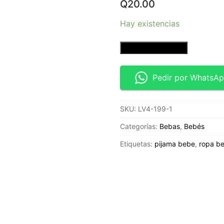
Q
20.00
Hay existencias
Calcetas
Añadir al carrito
Rayadas
-
Pedir por WhatsA
Talla
de
SKU:
LV4-199-1
3
a
Categorías:
Bebas
,
Bebés
6
Etiquetas:
pijama bebe
,
ropa b
meses
cantidad