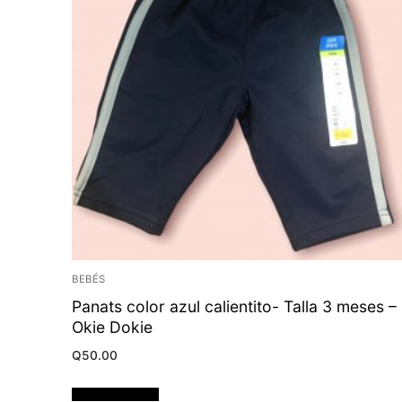
BEBÉS
Panats color azul calientito- Talla 3 meses –
Okie Dokie
Q
50.00
Añadir al carrito