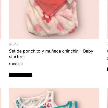
BEBAS
Set de ponchito y muñeca chinchin – Baby
starters
Q
100.00
Añadir al carrito