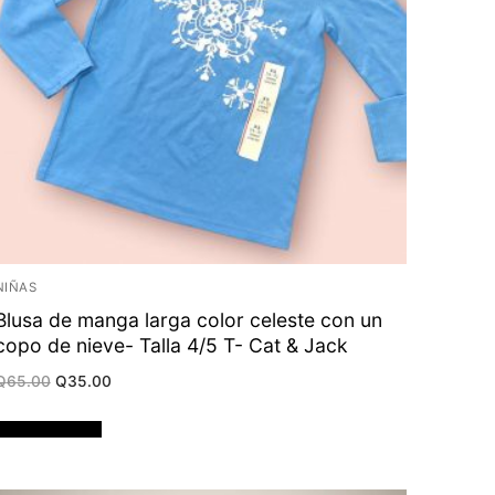
NIÑAS
Blusa de manga larga color celeste con un
copo de nieve- Talla 4/5 T- Cat & Jack
Original
Current
Q
65.00
Q
35.00
price
price
was:
is:
Q65.00.
Q35.00.
Añadir al carrito