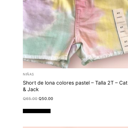
NIÑAS
Short de lona colores pastel – Talla 2T – Cat
& Jack
Original
Current
Q
65.00
Q
50.00
price
price
was:
is:
Q65.00.
Q50.00.
Añadir al carrito