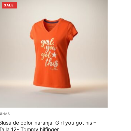
SALE!
NIÑAS
Blusa de color naranja Girl you got his –
Talla 12- Tommy hilfinger