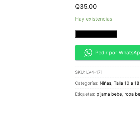
Q
35.00
Hay existencias
Leggings
Añadir al carrito
color
blanco
Pedir por WhatsA
-
Talla
SKU:
LV4-171
12
-
Categorías:
Niñas
,
Talla 10 a 18
GAP
Etiquetas:
pijama bebe
,
ropa b
Kids
cantidad