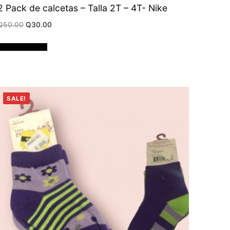
2 Pack de calcetas – Talla 2T – 4T- Nike
Original
Current
Q
50.00
Q
30.00
price
price
was:
is:
Q50.00.
Q30.00.
Añadir al carrito
SALE!