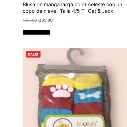
Blusa de manga larga color celeste con un
copo de nieve- Talla 4/5 T- Cat & Jack
Original
Current
Q
65.00
Q
35.00
price
price
was:
is:
Q65.00.
Q35.00.
Añadir al carrito
SALE!