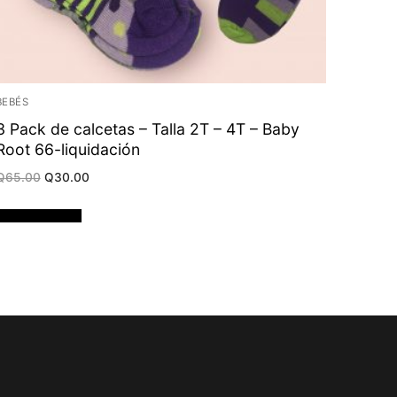
BEBÉS
3 Pack de calcetas – Talla 2T – 4T – Baby
Root 66-liquidación
Original
Current
Q
65.00
Q
30.00
price
price
was:
is:
Q65.00.
Q30.00.
Añadir al carrito