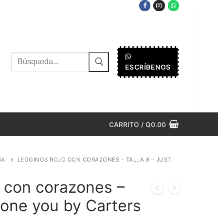
Buscar
ESCRÍBENOS
por:
CARRITO
/
Q
0.00
ÑA
LEGGINGS ROJO CON CORAZONES – TALLA 8 – JUST
 con corazones –
t one you by Carters