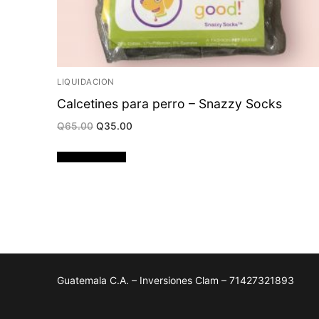
LIQUIDACION
Calcetines para perro – Snazzy Socks
Original
Current
Q
65.00
Q
35.00
price
price
was:
is:
Q65.00.
Q35.00.
Añadir al carrito
Guatemala C.A. – Inversiones Clam – 71427321893