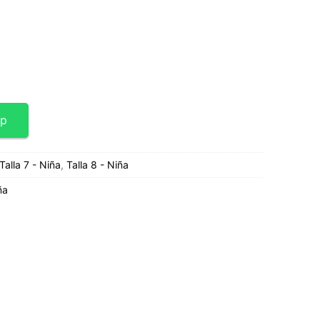
t
0.
pp
Talla 7 - Niña
,
Talla 8 - Niña
ña