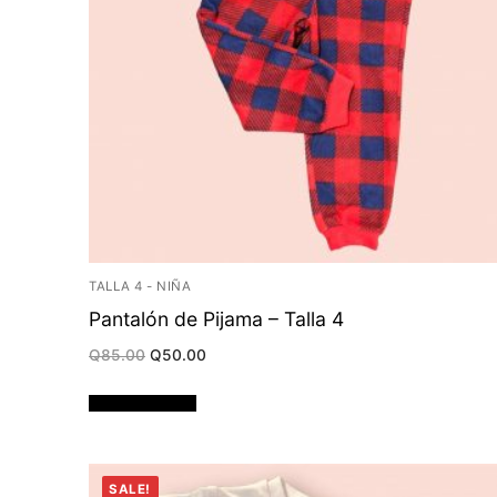
TALLA 4 - NIÑA
Pantalón de Pijama – Talla 4
Original
Current
Q
85.00
Q
50.00
price
price
was:
is:
Q85.00.
Q50.00.
Añadir al carrito
SALE!