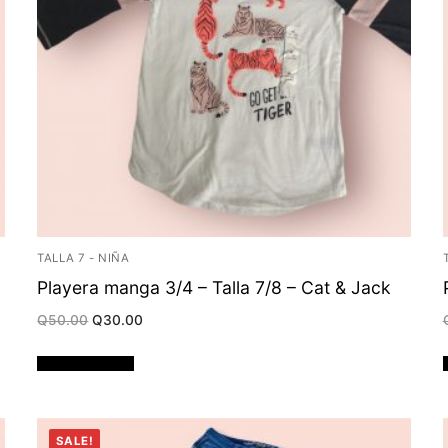
TALLA 7 - NIÑA
Playera manga 3/4 – Talla 7/8 – Cat & Jack
Original
Current
Q
50.00
Q
30.00
price
price
was:
is:
Q50.00.
Q30.00.
Añadir al carrito
SALE!