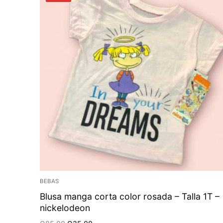
BEBAS
Blusa manga corta color rosada – Talla 1T –
nickelodeon
Original
Current