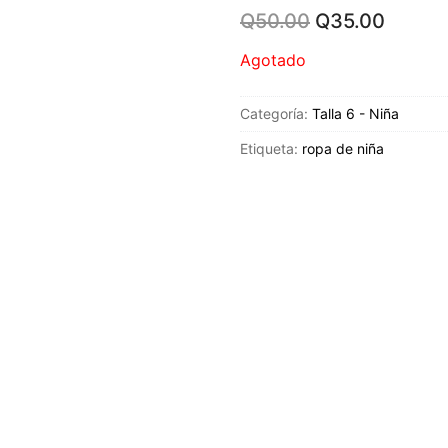
Original
Curren
Q
50.00
Q
35.00
price
price
was:
is:
Agotado
Q50.00.
Q35.0
Categoría:
Talla 6 - Niña
Etiqueta:
ropa de niña