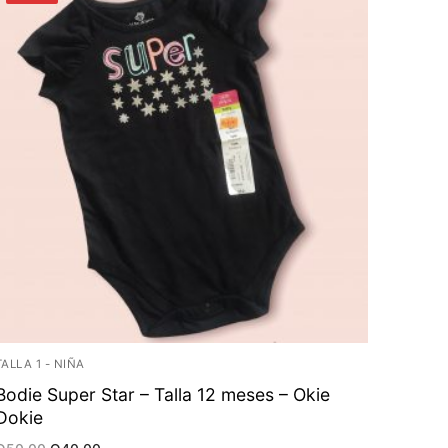
TALLA 1 - NIÑA
Bodie Super Star – Talla 12 meses – Okie
Dokie
Original
Current