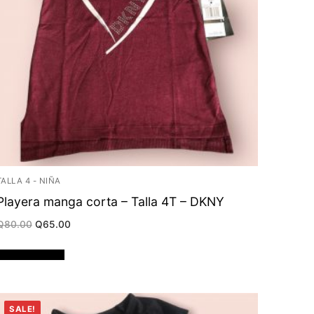
TALLA 4 - NIÑA
Playera manga corta – Talla 4T – DKNY
Original
Current
Q
80.00
Q
65.00
price
price
was:
is:
Q80.00.
Q65.00.
Añadir al carrito
SALE!