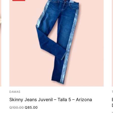
DAMAS
Skinny Jeans Juvenil – Talla 5 – Arizona
Original
Current
Q
100.00
Q
85.00
price
price