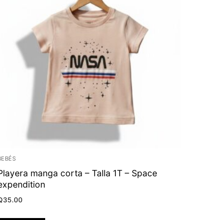
BEBÉS
Playera manga corta – Talla 1T – Space
expendition
Q
35.00