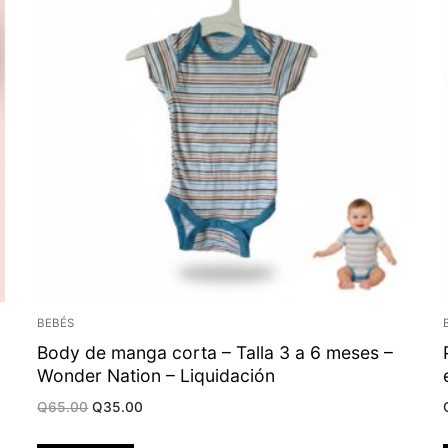
BEBÉS
Body de manga corta – Talla 3 a 6 meses –
Wonder Nation – Liquidación
Original
Current
Q
65.00
Q
35.00
price
price
was:
is:
Q65.00.
Q35.00.