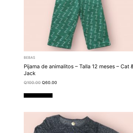
BEBAS
Pijama de animalitos – Talla 12 meses – Cat 
Jack
Original
Current
Q
100.00
Q
60.00
price
price
was:
is:
Q100.00.
Q60.00.
Añadir al carrito