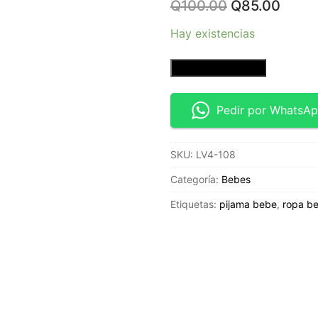
Original
Curre
Q
100.00
Q
85.00
price
price
was:
is:
Hay existencias
Q100.00.
Q85.0
Pijama
Añadir al carrito
mapache
-
Pedir por WhatsA
Talla
recién
SKU:
LV4-108
nacido
-
Categoría:
Bebes
Carters
Etiquetas:
pijama bebe
,
ropa b
cantidad