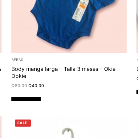
BEBAS
&
Body manga larga – Talla 3 meses – Okie
Dokie
Original
Current
Q
80.00
Q
40.00
price
price
was:
is:
Q80.00.
Q40.00.
Añadir al carrito
SALE!