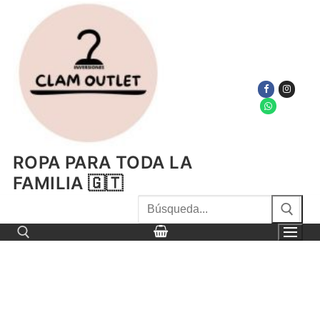
Ir
al
contenido
ROPA PARA TODA LA
FAMILIA 🇬🇹
Buscar
por:
Buscar por: