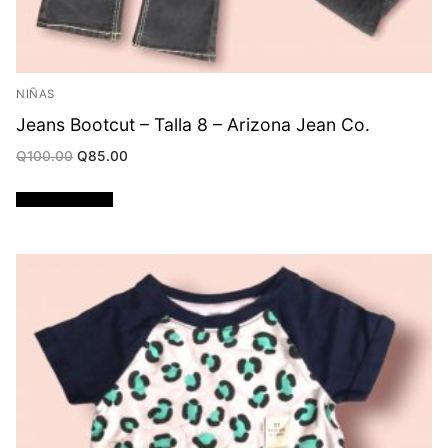
NIÑAS
Jeans Bootcut – Talla 8 – Arizona Jean Co.
Original
Current
Q
100.00
Q
85.00
price
price
was:
is:
Q100.00.
Q85.00.
Añadir al carrito