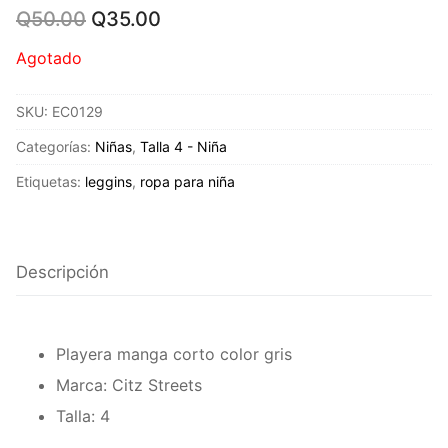
Original
Current
Q
50.00
Q
35.00
price
price
was:
is:
Agotado
Q50.00.
Q35.00.
SKU:
EC0129
Categorías:
Niñas
,
Talla 4 - Niña
Etiquetas:
leggins
,
ropa para niña
Descripción
Playera manga corto color gris
Marca: Citz Streets
Talla: 4