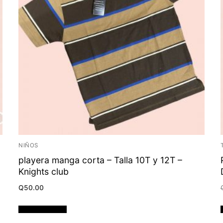
NIÑOS
playera manga corta – Talla 10T y 12T –
Knights club
Q
50.00
Añadir al carrito