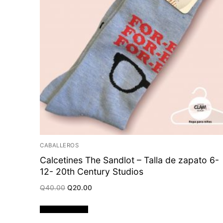
CABALLEROS
Calcetines The Sandlot – Talla de zapato 6-
12- 20th Century Studios
Original
Current
Q
40.00
Q
20.00
price
price
was:
is:
Q40.00.
Q20.00.
Añadir al carrito