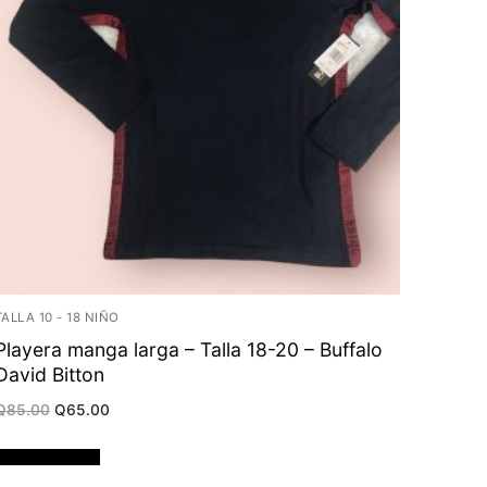
TALLA 10 - 18 NIÑO
Playera manga larga – Talla 18-20 – Buffalo
David Bitton
Original
Current
Q
85.00
Q
65.00
price
price
was:
is:
Q85.00.
Q65.00.
Añadir al carrito