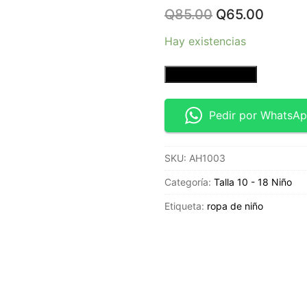
Original
Curren
Q
85.00
Q
65.00
price
price
was:
is:
Hay existencias
Q85.00.
Q65.0
Playera
Añadir al carrito
manga
larga
Pedir por WhatsA
gris
tiburón
SKU:
AH1003
-
Talla
Categoría:
Talla 10 - 18 Niño
12/14
Etiqueta:
ropa de niño
-
Cat
&
Jack
cantidad