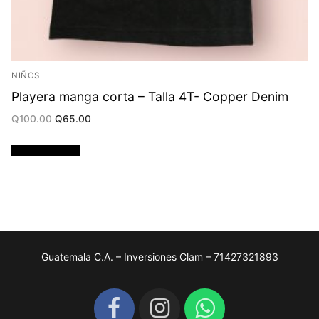
NIÑOS
Playera manga corta – Talla 4T- Copper Denim
Original
Current
Q
100.00
Q
65.00
price
price
was:
is:
Q100.00.
Q65.00.
Añadir al carrito
Guatemala C.A. – Inversiones Clam – 71427321893