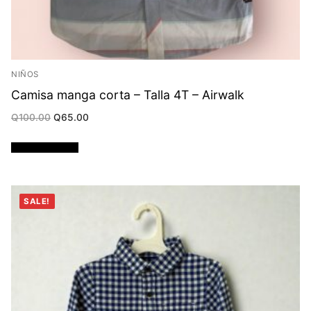
NIÑOS
Camisa manga corta – Talla 4T – Airwalk
Original
Current
Q
100.00
Q
65.00
price
price
was:
is:
Q100.00.
Q65.00.
Añadir al carrito
SALE!