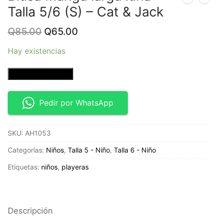
Talla 5/6 (S) – Cat & Jack
Original
Current
Q
85.00
Q
65.00
price
price
was:
is:
Hay existencias
Q85.00.
Q65.00.
Blusa
Añadir al carrito
manga
larga
Pedir por WhatsApp
luna–
Talla
SKU:
AH1053
5/6
(S)
Categorías:
Niños
,
Talla 5 - Niño
,
Talla 6 - Niño
-
Etiquetas:
niños
,
playeras
Cat
&
Jack
cantidad
Descripción