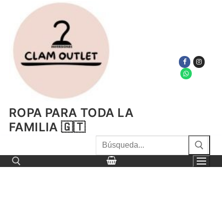
Ir
al
contenido
ROPA PARA TODA LA
FAMILIA 🇬🇹
Buscar
por:
Buscar por: