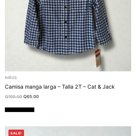
NIÑOS
Camisa manga larga – Talla 2T – Cat & Jack
Original
Current
Q
100.00
Q
65.00
price
price
was:
is:
Q100.00.
Q65.00.
Añadir al carrito
SALE!