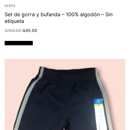
BEBÉS
Set de gorra y bufanda – 100% algodón – Sin
etiqueta
Original
Current
Q
100.00
Q
45.00
price
price
was:
is:
Q100.00.
Q45.00.
Añadir al carrito