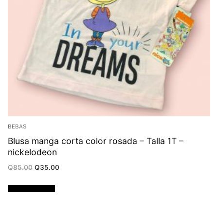
BEBAS
Blusa manga corta color rosada – Talla 1T –
nickelodeon
Original
Current
Q
85.00
Q
35.00
price
price
was:
is:
Q85.00.
Q35.00.
Añadir al carrito