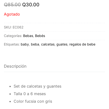
Original
Current
Q
85.00
Q
30.00
price
price
was:
is:
Agotado
Q85.00.
Q30.00.
SKU:
EC062
Categorías:
Bebas
,
Bebés
Etiquetas:
baby
,
beba
,
calcetas
,
guates
,
regalos de bebe
Descripción
Set de calcetas y guantes
Talla 0 a 6 meses
Color fucsia con gris