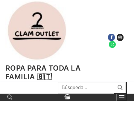
Ir
al
contenido
ROPA PARA TODA LA
FAMILIA 🇬🇹
Buscar
por:
Buscar por: