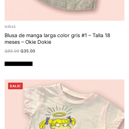
NIÑAS
Blusa de manga larga color gris #1 – Talla 18
meses – Okie Dokie
Original
Current
Q
65.00
Q
35.00
price
price
was:
is:
Q65.00.
Q35.00.
Añadir al carrito
SALE!