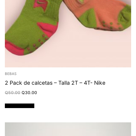
BEBAS
2 Pack de calcetas – Talla 2T – 4T- Nike
Original
Current
Q
50.00
Q
30.00
price
price
was:
is:
Q50.00.
Q30.00.
Añadir al carrito