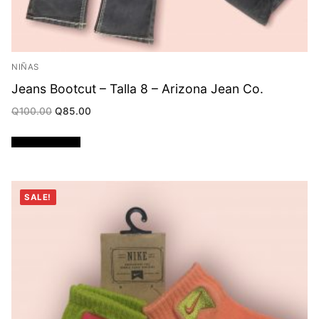
NIÑAS
Jeans Bootcut – Talla 8 – Arizona Jean Co.
Original
Current
Q
100.00
Q
85.00
price
price
was:
is:
Q100.00.
Q85.00.
Añadir al carrito
SALE!