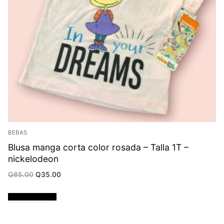
BEBAS
Blusa manga corta color rosada – Talla 1T –
nickelodeon
Original
Current
Q
85.00
Q
35.00
price
price
was:
is:
Q85.00.
Q35.00.
Añadir al carrito