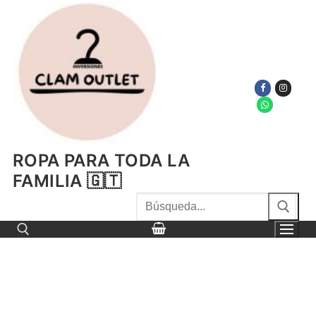
Ir
al
contenido
ROPA PARA TODA LA
FAMILIA 🇬🇹
Buscar
por:
Buscar por: