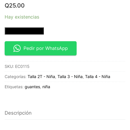
Q
25.00
Hay existencias
2
Añadir al carrito
Pack
de
Pedir por WhatsApp
guantes
para
SKU:
EC0115
niña
-
Categorías:
Talla 2T - Niña
,
Talla 3 - Niña
,
Talla 4 - Niña
2
Etiquetas:
guantes
,
niña
a
4
años
cantidad
Descripción