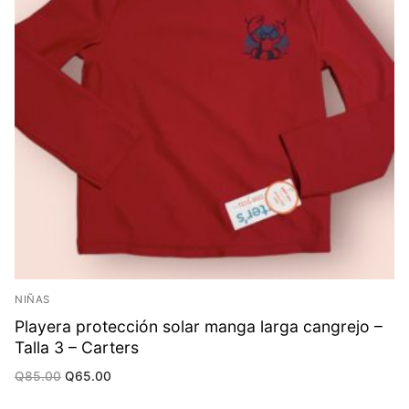
NIÑAS
Playera protección solar manga larga cangrejo –
Talla 3 – Carters
Original
Current
Q
85.00
Q
65.00
price
price
was:
is: