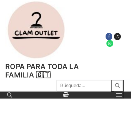
Ir
al
contenido
ROPA PARA TODA LA
FAMILIA 🇬🇹
Buscar
por:
Buscar por: