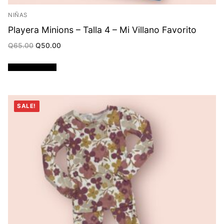
NIÑAS
Playera Minions – Talla 4 – Mi Villano Favorito
Original
Current
Q
65.00
Q
50.00
price
price
was:
is:
Q65.00.
Q50.00.
Añadir al carrito
SALE!