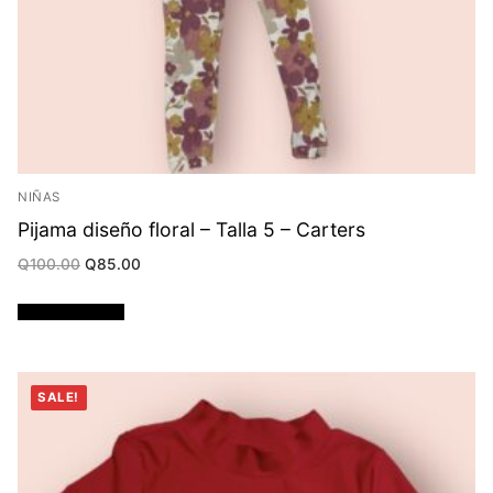
NIÑAS
Pijama diseño floral – Talla 5 – Carters
Original
Current
Q
100.00
Q
85.00
price
price
was:
is:
Q100.00.
Q85.00.
Añadir al carrito
SALE!