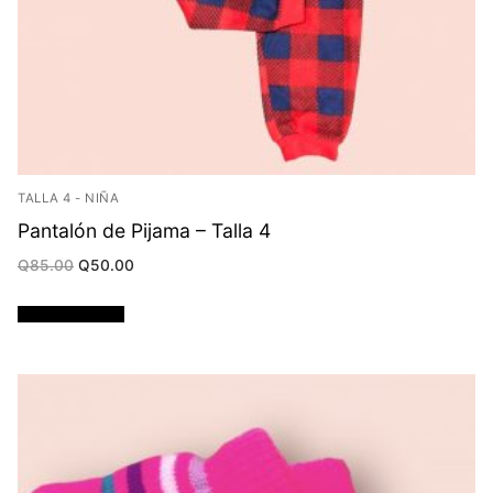
TALLA 4 - NIÑA
Pantalón de Pijama – Talla 4
Original
Current
Q
85.00
Q
50.00
price
price
was:
is:
Q85.00.
Q50.00.
Añadir al carrito