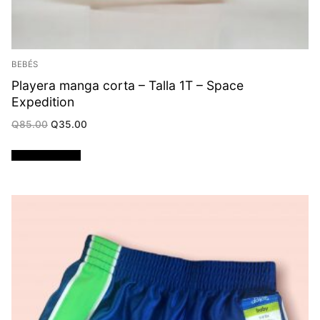
BEBÉS
Playera manga corta – Talla 1T – Space
Expedition
Original
Current
Q
85.00
Q
35.00
price
price
was:
is:
Q85.00.
Q35.00.
Añadir al carrito