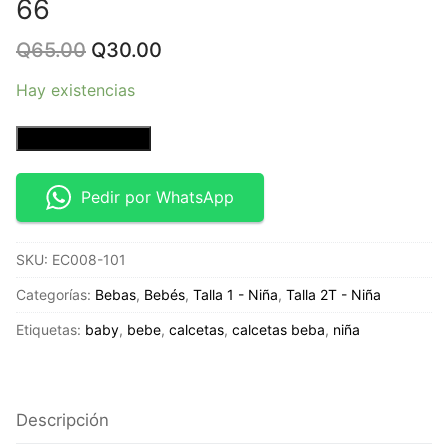
66
Original
Current
Q
65.00
Q
30.00
price
price
was:
is:
Hay existencias
Q65.00.
Q30.00.
3
Añadir al carrito
Pack
de
Pedir por WhatsApp
calcetas
-
SKU:
EC008-101
Talla
12
Categorías:
Bebas
,
Bebés
,
Talla 1 - Niña
,
Talla 2T - Niña
a
Etiquetas:
baby
,
bebe
,
calcetas
,
calcetas beba
,
niña
24
meses
-
Baby
Descripción
Root