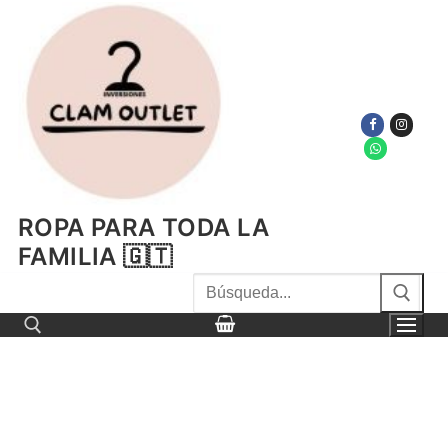
Ir
al
contenido
ROPA PARA TODA LA
FAMILIA 🇬🇹
Buscar
por:
Buscar por: