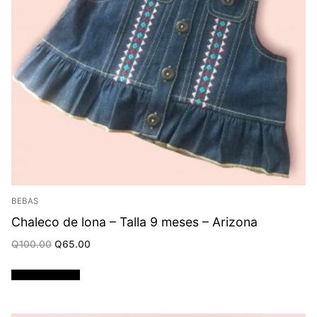
BEBAS
Chaleco de lona – Talla 9 meses – Arizona
Original
Current
Q
100.00
Q
65.00
price
price
was:
is:
Q100.00.
Q65.00.
Añadir al carrito