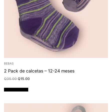
BEBAS
2 Pack de calcetas – 12-24 meses
Original
Current
Q
35.00
Q
15.00
price
price
was:
is:
Q35.00.
Q15.00.
Añadir al carrito