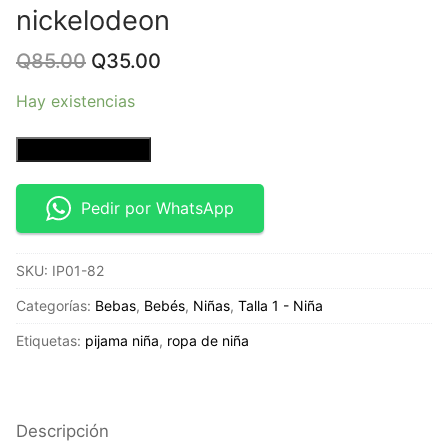
nickelodeon
Original
Current
Q
85.00
Q
35.00
price
price
was:
is:
Hay existencias
Q85.00.
Q35.00.
Blusa
Añadir al carrito
manga
corta
Pedir por WhatsApp
color
rosada
SKU:
IP01-82
-
Talla
Categorías:
Bebas
,
Bebés
,
Niñas
,
Talla 1 - Niña
1T
Etiquetas:
pijama niña
,
ropa de niña
-
nickelodeon
cantidad
Descripción