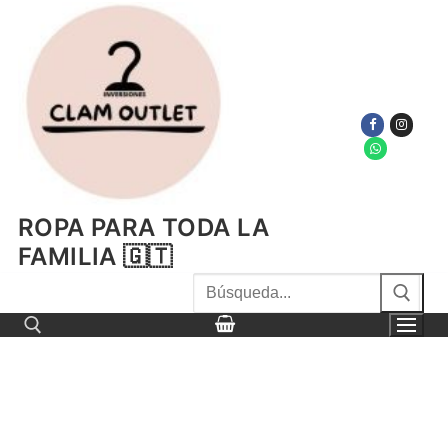
Ir
al
contenido
ROPA PARA TODA LA
FAMILIA 🇬🇹
Buscar
por:
Buscar por: