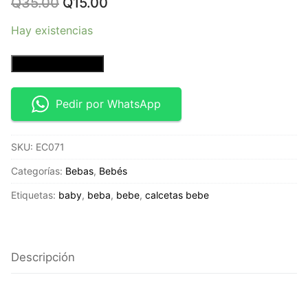
Original
Current
Q
35.00
Q
15.00
price
price
was:
is:
Hay existencias
Q35.00.
Q15.00.
2
Añadir al carrito
Pack
de
Pedir por WhatsApp
calcetas
-
SKU:
EC071
12-
24
Categorías:
Bebas
,
Bebés
meses
Etiquetas:
baby
,
beba
,
bebe
,
calcetas bebe
cantidad
Descripción