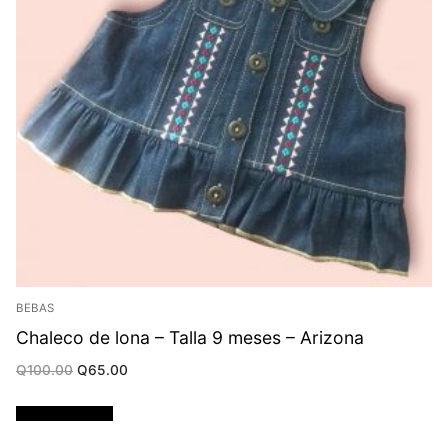
BEBAS
Chaleco de lona – Talla 9 meses – Arizona
Original
Current
Q
100.00
Q
65.00
price
price
was:
is:
Q100.00.
Q65.00.
Añadir al carrito