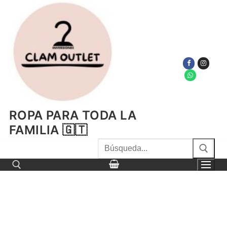
Ir
al
contenido
ROPA PARA TODA LA
FAMILIA 🇬🇹
Buscar
por:
Buscar por: