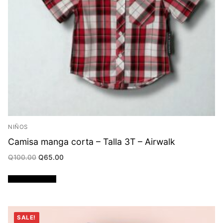
NIÑOS
Camisa manga corta – Talla 3T – Airwalk
Original
Current
Q
100.00
Q
65.00
price
price
was:
is:
Q100.00.
Q65.00.
Añadir al carrito
SALE!