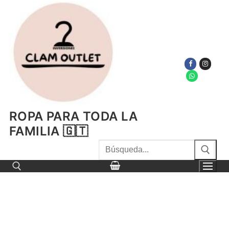
Ir
al
contenido
ROPA PARA TODA LA
FAMILIA 🇬🇹
Buscar
por:
Buscar por: