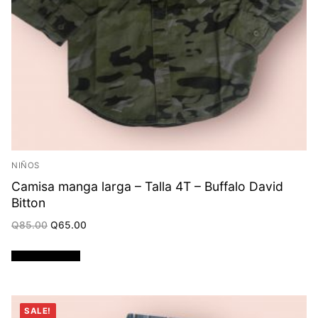
NIÑOS
Camisa manga larga – Talla 4T – Buffalo David
Bitton
Original
Current
Q
85.00
Q
65.00
price
price
was:
is:
Q85.00.
Q65.00.
Añadir al carrito
SALE!