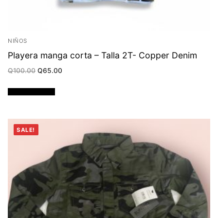
NIÑOS
Playera manga corta – Talla 2T- Copper Denim
Original
Current
Q
100.00
Q
65.00
price
price
was:
is:
Q100.00.
Q65.00.
Añadir al carrito
SALE!