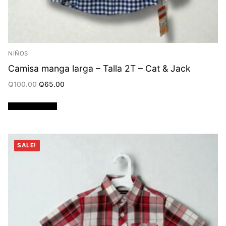
NIÑOS
Camisa manga larga – Talla 2T – Cat & Jack
Original
Current
Q
100.00
Q
65.00
price
price
was:
is:
Q100.00.
Q65.00.
Añadir al carrito
SALE!