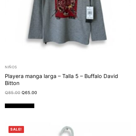
NIÑOS
Playera manga larga – Talla 5 – Buffalo David
Bitton
Original
Current
Q
85.00
Q
65.00
price
price
was:
is:
Q85.00.
Q65.00.
Añadir al carrito
SALE!