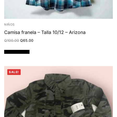
NIÑOS
Camisa franela – Talla 10/12 – Arizona
Original
Current
Q
100.00
Q
65.00
price
price
was:
is:
Q100.00.
Q65.00.
Añadir al carrito
SALE!