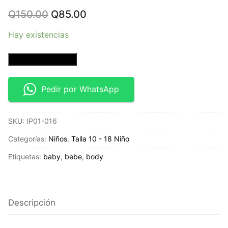
Original
Current
Q
150.00
Q
85.00
price
price
was:
is:
Hay existencias
Q150.00.
Q85.00.
Playera
Añadir al carrito
Deportiva
-
Pedir por WhatsApp
Talla
14/16
SKU:
IP01-016
-
Michael
Categorías:
Niños
,
Talla 10 - 18 Niño
Strahan
Etiquetas:
baby
,
bebe
,
body
cantidad
Descripción