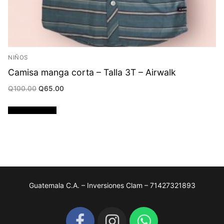
NIÑOS
Camisa manga corta – Talla 3T – Airwalk
Original
Current
Q
100.00
Q
65.00
price
price
was:
is:
Q100.00.
Q65.00.
Añadir al carrito
Guatemala C.A. – Inversiones Clam – 71427321893