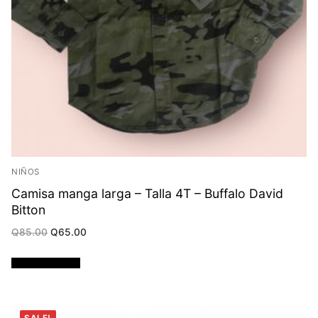
NIÑOS
Camisa manga larga – Talla 4T – Buffalo David
Bitton
Original
Current
Q
85.00
Q
65.00
price
price
was:
is:
Q85.00.
Q65.00.
Añadir al carrito