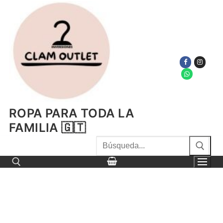
Ir
al
contenido
ROPA PARA TODA LA
FAMILIA 🇬🇹
Buscar
por:
Buscar por: