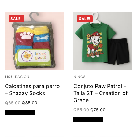
SALE!
SALE!
LIQUIDACION
NIÑOS
Calcetines para perro
Conjuto Paw Patrol –
– Snazzy Socks
Talla 2T – Creation of
Grace
Original
Current
Q
65.00
Q
35.00
price
price
Original
Current
Q
85.00
Q
75.00
was:
is:
Añadir al carrito
price
price
Q65.00.
Q35.00.
was:
is:
Añadir al carrito
Q85.00.
Q75.00.