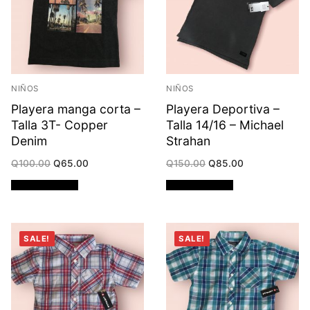
NIÑOS
NIÑOS
Playera manga corta –
Playera Deportiva –
Talla 3T- Copper
Talla 14/16 – Michael
Denim
Strahan
Original
Current
Original
Current
Q
100.00
Q
65.00
Q
150.00
Q
85.00
price
price
price
price
was:
is:
was:
is:
Añadir al carrito
Añadir al carrito
Q100.00.
Q65.00.
Q150.00.
Q85.00.
SALE!
SALE!