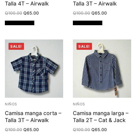
Talla 4T – Airwalk
Talla 3T – Airwalk
Original
Current
Original
Current
Q
100.00
Q
65.00
Q
100.00
Q
65.00
price
price
price
price
was:
is:
was:
is:
Añadir al carrito
Añadir al carrito
Q100.00.
Q65.00.
Q100.00.
Q65.00.
SALE!
SALE!
NIÑOS
NIÑOS
Camisa manga corta –
Camisa manga larga –
Talla 3T – Airwalk
Talla 2T – Cat & Jack
Original
Current
Original
Current
Q
100.00
Q
65.00
Q
100.00
Q
65.00
price
price
price
price