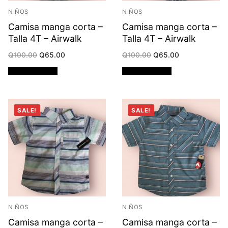
NIÑOS
NIÑOS
Camisa manga corta –
Camisa manga corta –
Talla 4T – Airwalk
Talla 4T – Airwalk
Original
Current
Original
Current
Q
100.00
Q
65.00
Q
100.00
Q
65.00
price
price
price
price
was:
is:
was:
is:
Añadir al carrito
Añadir al carrito
Q100.00.
Q65.00.
Q100.00.
Q65.00.
SALE!
SALE!
NIÑOS
NIÑOS
Camisa manga corta –
Camisa manga corta –