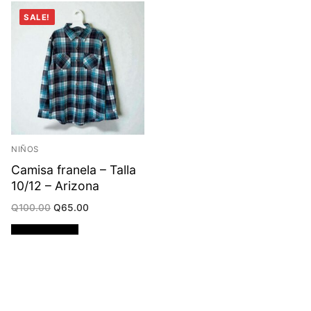
SALE!
NIÑOS
Camisa franela – Talla
10/12 – Arizona
Original
Current
Q
100.00
Q
65.00
price
price
was:
is:
Añadir al carrito
Q100.00.
Q65.00.