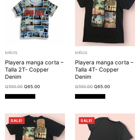
NIÑOS
NIÑOS
Playera manga corta –
Playera manga corta –
Talla 2T- Copper
Talla 4T- Copper
Denim
Denim
Original
Current
Original
Current
Q
100.00
Q
65.00
Q
100.00
Q
65.00
price
price
price
price
was:
is:
was:
is:
Añadir al carrito
Añadir al carrito
Q100.00.
Q65.00.
Q100.00.
Q65.00.
SALE!
SALE!