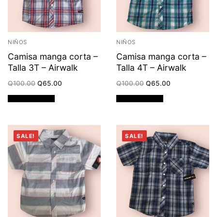
NIÑOS
NIÑOS
Camisa manga corta –
Camisa manga corta –
Talla 3T – Airwalk
Talla 4T – Airwalk
Original
Current
Original
Current
Q
100.00
Q
65.00
Q
100.00
Q
65.00
price
price
price
price
was:
is:
was:
is:
Añadir al carrito
Añadir al carrito
Q100.00.
Q65.00.
Q100.00.
Q65.00.
SALE!
SALE!