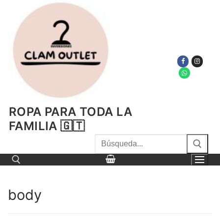
Ir
al
contenido
ROPA PARA TODA LA
FAMILIA 🇬🇹
Buscar
por:
body
Buscar por: