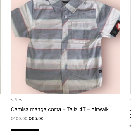
NIÑOS
Camisa manga corta – Talla 4T – Airwalk
Original
Current
Q
100.00
Q
65.00
price
price
was:
is:
Q100.00.
Q65.00.