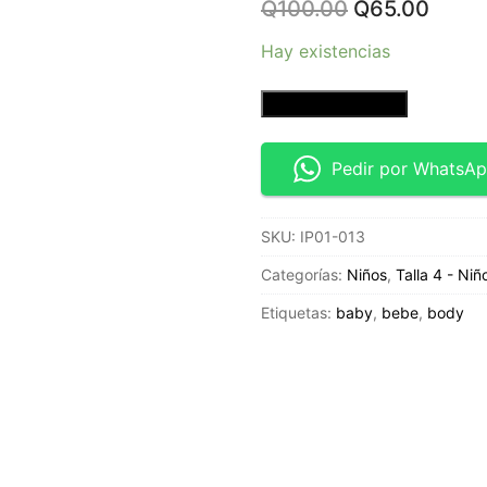
Original
Curre
Q
100.00
Q
65.00
price
price
was:
is:
Hay existencias
Q100.00.
Q65.0
Camisa
Añadir al carrito
manga
corta
Pedir por WhatsA
-
Talla
SKU:
IP01-013
4T
-
Categorías:
Niños
,
Talla 4 - Niñ
Airwalk
Etiquetas:
baby
,
bebe
,
body
cantidad