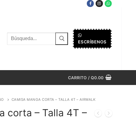
Buscar
ESCRÍBENOS
por:
CARRITO
/
Q
0.00
ÑO
CAMISA MANGA CORTA – TALLA 4T – AIRWALK
corta – Talla 4T –