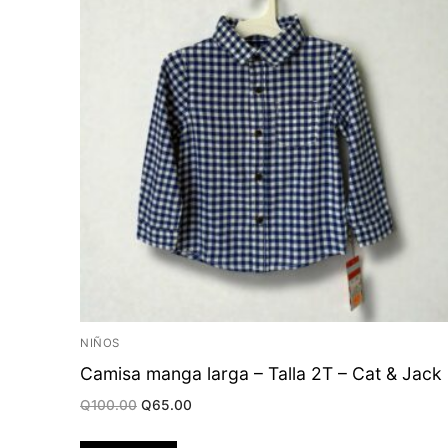
NIÑOS
Camisa manga larga – Talla 2T – Cat & Jack
Original
Current
Q
100.00
Q
65.00
price
price
was:
is:
Q100.00.
Q65.00.