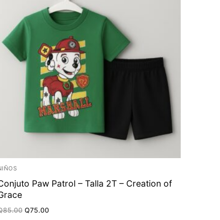
NIÑOS
Conjuto Paw Patrol – Talla 2T – Creation of
Grace
Original
Current
Q
85.00
Q
75.00
price
price