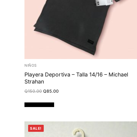
NIÑOS
Playera Deportiva – Talla 14/16 – Michael
Strahan
Original
Current
Q
150.00
Q
85.00
price
price
was:
is:
Q150.00.
Q85.00.
Añadir al carrito
SALE!