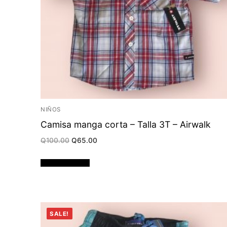
NIÑOS
Camisa manga corta – Talla 3T – Airwalk
Original
Current
Q
100.00
Q
65.00
price
price
was:
is:
Q100.00.
Q65.00.
Añadir al carrito
SALE!