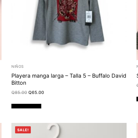
NIÑOS
Playera manga larga – Talla 5 – Buffalo David
Bitton
Original
Current
Q
85.00
Q
65.00
price
price
was:
is:
Q85.00.
Q65.00.
Añadir al carrito
SALE!