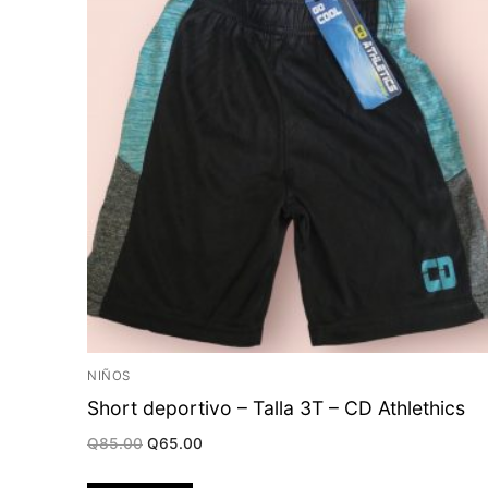
NIÑOS
Short deportivo – Talla 3T – CD Athlethics
Original
Current
Q
85.00
Q
65.00
price
price
was:
is:
Q85.00.
Q65.00.