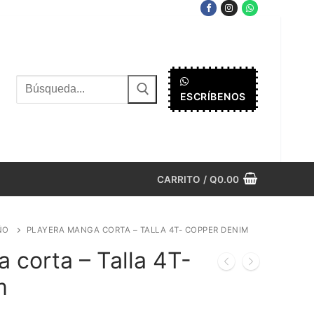
Buscar
ESCRÍBENOS
por:
CARRITO
/
Q
0.00
ÑO
PLAYERA MANGA CORTA – TALLA 4T- COPPER DENIM
 corta – Talla 4T-
m