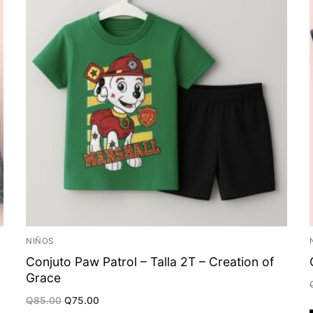
NIÑOS
Conjuto Paw Patrol – Talla 2T – Creation of
Grace
Original
Current
Q
85.00
Q
75.00
price
price