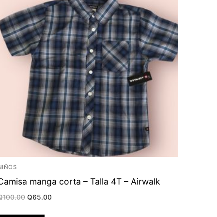
NIÑOS
Camisa manga corta – Talla 4T – Airwalk
Original
Current
Q
100.00
Q
65.00
price
price
was:
is:
Q100.00.
Q65.00.