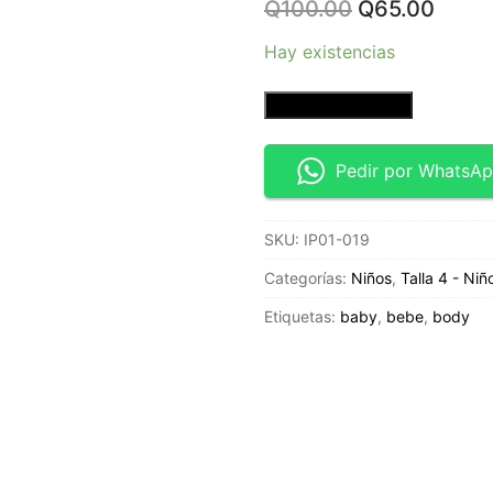
Original
Curre
Q
100.00
Q
65.00
price
price
was:
is:
Hay existencias
Q100.00.
Q65.0
Playera
Añadir al carrito
manga
corta
Pedir por WhatsA
-
Talla
SKU:
IP01-019
4T-
Copper
Categorías:
Niños
,
Talla 4 - Niñ
Denim
Etiquetas:
baby
,
bebe
,
body
cantidad