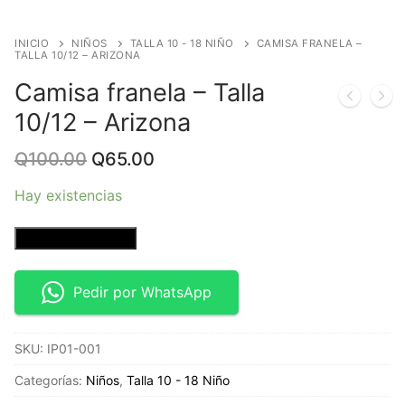
INICIO
NIÑOS
TALLA 10 - 18 NIÑO
CAMISA FRANELA –
TALLA 10/12 – ARIZONA
Camisa franela – Talla
10/12 – Arizona
Original
Current
Q
100.00
Q
65.00
price
price
was:
is:
Hay existencias
Q100.00.
Q65.00.
Camisa
Añadir al carrito
franela
-
Pedir por WhatsApp
Talla
10/12
SKU:
IP01-001
-
Arizona
Categorías:
Niños
,
Talla 10 - 18 Niño
cantidad