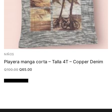
NIÑOS
Playera manga corta – Talla 4T – Copper Denim
Original
Current
Q
100.00
Q
65.00
price
price
was:
is:
Q100.00.
Q65.00.
Añadir al carrito