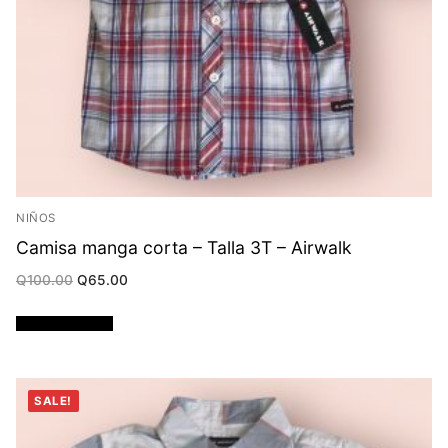
NIÑOS
Camisa manga corta – Talla 3T – Airwalk
Original
Current
Q
100.00
Q
65.00
price
price
was:
is:
Q100.00.
Q65.00.
Añadir al carrito
SALE!