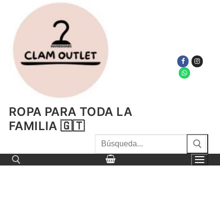
Ir
al
contenido
ROPA PARA TODA LA
FAMILIA 🇬🇹
Buscar
por:
Buscar por: