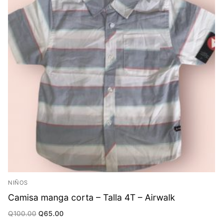
NIÑOS
Camisa manga corta – Talla 4T – Airwalk
Original
Current
Q
100.00
Q
65.00
price
price