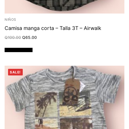
NIÑOS
Camisa manga corta – Talla 3T – Airwalk
Original
Current
Q
100.00
Q
65.00
price
price
was:
is:
Q100.00.
Q65.00.
Añadir al carrito
SALE!