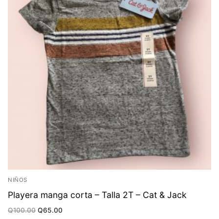
NIÑOS
Playera manga corta – Talla 2T – Cat & Jack
Original
Current
Q
100.00
Q
65.00
price
price