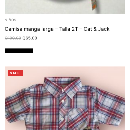
NIÑOS
Camisa manga larga – Talla 2T – Cat & Jack
Original
Current
Q
100.00
Q
65.00
price
price
was:
is:
Q100.00.
Q65.00.
Añadir al carrito
SALE!