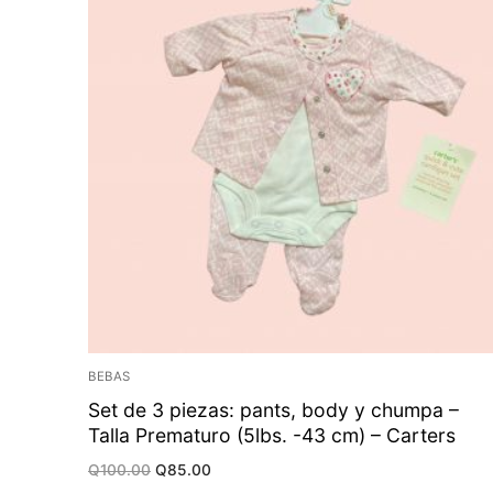
BEBAS
Set de 3 piezas: pants, body y chumpa –
Talla Prematuro (5lbs. -43 cm) – Carters
Original
Current
Q
100.00
Q
85.00
price
price