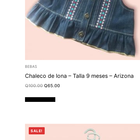
BEBAS
Chaleco de lona – Talla 9 meses – Arizona
Original
Current
Q
100.00
Q
65.00
price
price
was:
is:
Q100.00.
Q65.00.
Añadir al carrito
SALE!