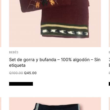
BEBÉS
Set de gorra y bufanda – 100% algodón – Sin
etiqueta
Original
Current
Q
100.00
Q
45.00
price
price
was:
is:
Q100.00.
Q45.00.
Añadir al carrito