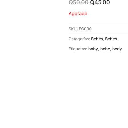
Original
Curren
Q
50.00
Q
45.00
price
price
was:
is:
Agotado
Q50.00.
Q45.0
SKU:
EC090
Categorías:
Bebés
,
Bebes
Etiquetas:
baby
,
bebe
,
body