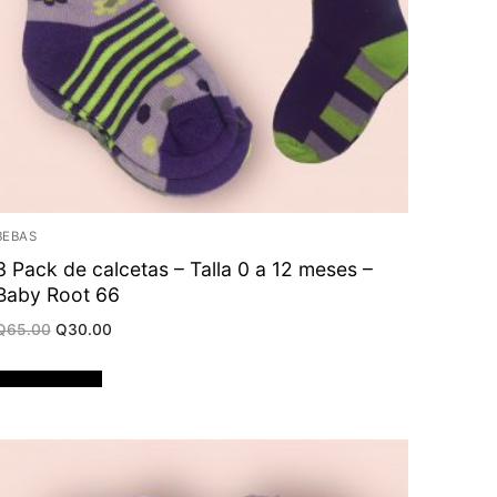
BEBAS
3 Pack de calcetas – Talla 0 a 12 meses –
Baby Root 66
Original
Current
Q
65.00
Q
30.00
price
price
was:
is:
Q65.00.
Q30.00.
Añadir al carrito