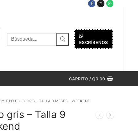
Buscar
ESCRÍBENOS
por:
CARRITO
/
Q
0.00
DY TIPO POLO GRIS – TALLA 9 MESES – WEEKEND
 gris – Talla 9
kend