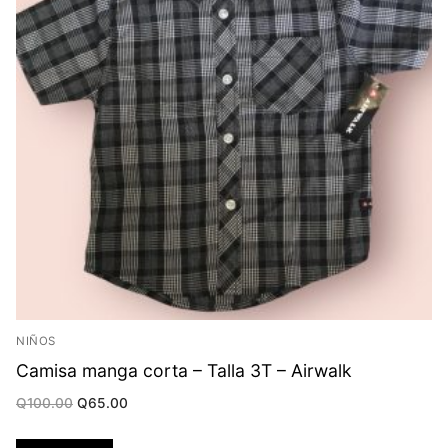
NIÑOS
Camisa manga corta – Talla 3T – Airwalk
Original
Current
Q
100.00
Q
65.00
price
price
was:
is:
Q100.00.
Q65.00.
Añadir al carrito