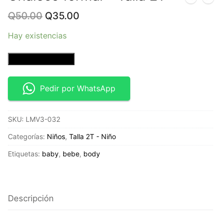
Original
Current
Q
50.00
Q
35.00
price
price
was:
is:
Hay existencias
Q50.00.
Q35.00.
Chaleco
Añadir al carrito
formal
-
Pedir por WhatsApp
Talla
2T
SKU:
LMV3-032
cantidad
Categorías:
Niños
,
Talla 2T - Niño
Etiquetas:
baby
,
bebe
,
body
Descripción