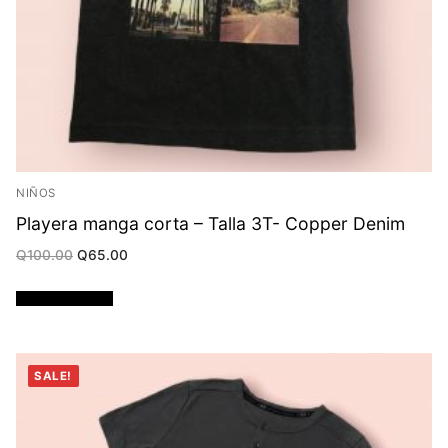
NIÑOS
Playera manga corta – Talla 3T- Copper Denim
Original
Current
Q
100.00
Q
65.00
price
price
was:
is:
Q100.00.
Q65.00.
Añadir al carrito
SALE!