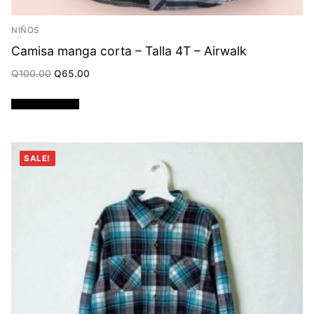
NIÑOS
Camisa manga corta – Talla 4T – Airwalk
Original
Current
Q
100.00
Q
65.00
price
price
was:
is:
Q100.00.
Q65.00.
Añadir al carrito
SALE!