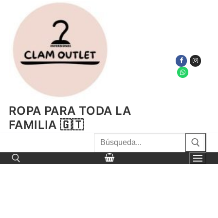
Ir
al
contenido
ROPA PARA TODA LA
FAMILIA 🇬🇹
Buscar
por:
Buscar por: