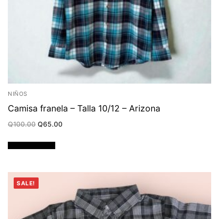
NIÑOS
Camisa franela – Talla 10/12 – Arizona
Original
Current
Q
100.00
Q
65.00
price
price
was:
is:
Q100.00.
Q65.00.
Añadir al carrito
SALE!