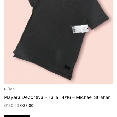
NIÑOS
Playera Deportiva – Talla 14/16 – Michael Strahan
Original
Current
Q
150.00
Q
85.00
price
price
was:
is:
Q150.00.
Q85.00.
Añadir al carrito