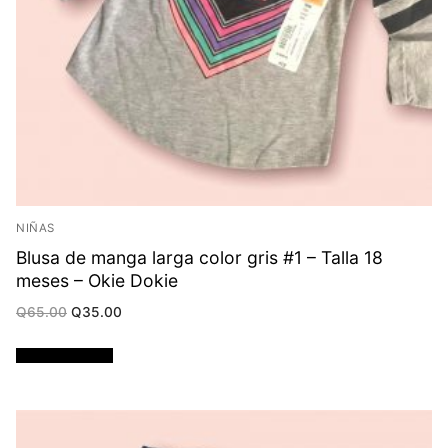
NIÑAS
Blusa de manga larga color gris #1 – Talla 18
meses – Okie Dokie
Original
Current
Q
65.00
Q
35.00
price
price
was:
is:
Q65.00.
Q35.00.
Añadir al carrito