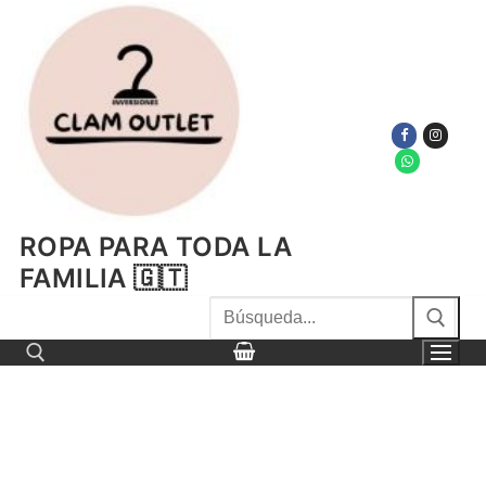
Ir
al
contenido
ROPA PARA TODA LA
FAMILIA 🇬🇹
Buscar
por:
Buscar por: