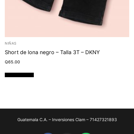
NIÑAS
Short de lona negro – Talla 3T – DKNY
Q
65.00
Añadir al carrito
Guatemala C.A. – Inversiones Clam – 71427321893