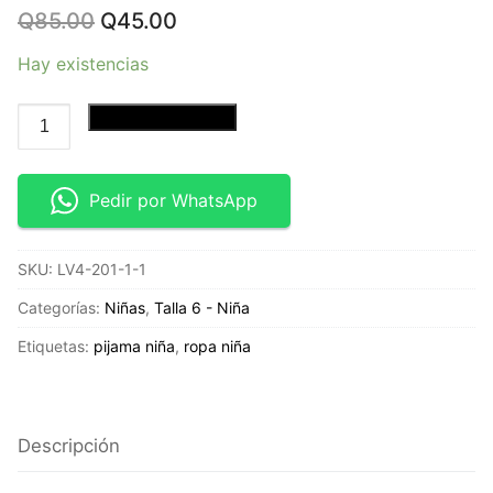
Original
Current
Q
85.00
Q
45.00
price
price
was:
is:
Hay existencias
Q85.00.
Q45.00.
Blusa
Añadir al carrito
Girl
Power
-
Pedir por WhatsApp
Talla
6
SKU:
LV4-201-1-1
-
Limited
Categorías:
Niñas
,
Talla 6 - Niña
Too
Etiquetas:
pijama niña
,
ropa niña
cantidad
Descripción