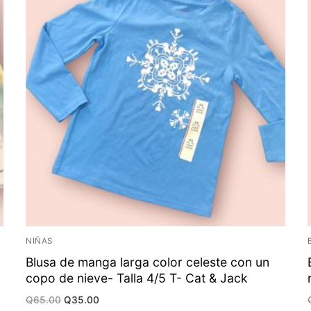
NIÑAS
Blusa de manga larga color celeste con un
copo de nieve- Talla 4/5 T- Cat & Jack
Original
Current
Q
65.00
Q
35.00
price
price