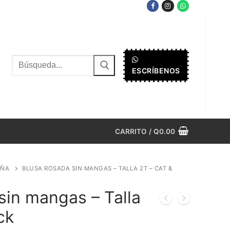
Buscar
ESCRÍBENOS
por:
CARRITO
/
Q
0.00
IÑA
BLUSA ROSADA SIN MANGAS – TALLA 2T – CAT &
sin mangas – Talla
ck