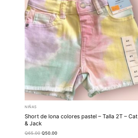
NIÑAS
Short de lona colores pastel – Talla 2T – Cat
& Jack
Original
Current
Q
65.00
Q
50.00
price
price