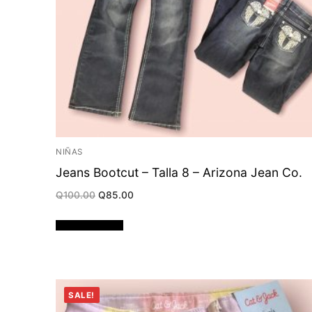
NIÑAS
Jeans Bootcut – Talla 8 – Arizona Jean Co.
Original
Current
Q
100.00
Q
85.00
price
price
was:
is:
Q100.00.
Q85.00.
Añadir al carrito
SALE!