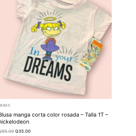
BEBAS
Blusa manga corta color rosada – Talla 1T –
nickelodeon
Original
Current
Q
85.00
Q
35.00
price
price