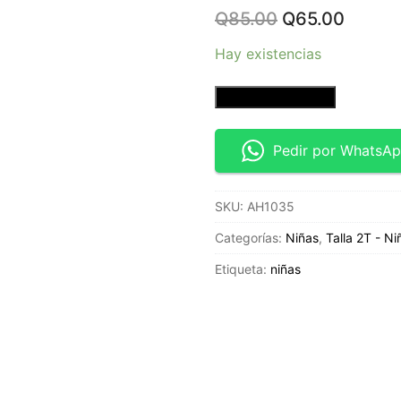
Original
Curren
Q
85.00
Q
65.00
price
price
was:
is:
Hay existencias
Q85.00.
Q65.0
Blusa
Añadir al carrito
rosada
sin
Pedir por WhatsA
mangas
–
SKU:
AH1035
Talla
2T
Categorías:
Niñas
,
Talla 2T - Ni
-
Etiqueta:
niñas
Cat
&
Jack
cantidad