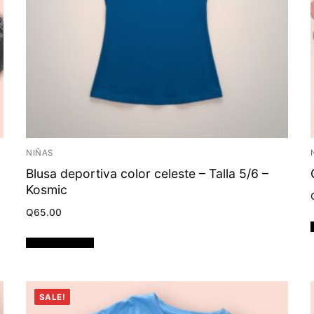
NIÑAS
Blusa deportiva color celeste – Talla 5/6 –
Kosmic
Q
65.00
Añadir al carrito
SALE!