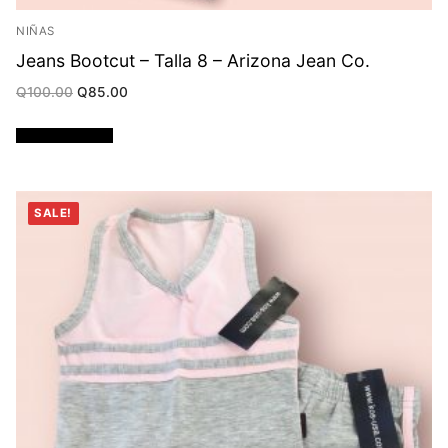
NIÑAS
Jeans Bootcut – Talla 8 – Arizona Jean Co.
Original
Current
Q
100.00
Q
85.00
price
price
was:
is:
Q100.00.
Q85.00.
Añadir al carrito
SALE!