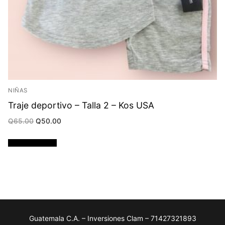
NIÑAS
Traje deportivo – Talla 2 – Kos USA
Original
Current
Q
65.00
Q
50.00
price
price
was:
is:
Q65.00.
Q50.00.
Añadir al carrito
Guatemala C.A. – Inversiones Clam – 71427321893