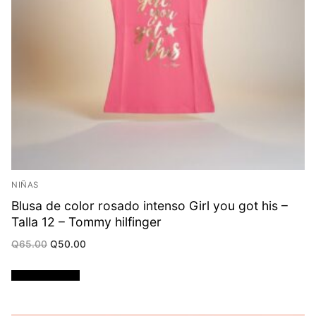
NIÑAS
Blusa de color rosado intenso Girl you got his –
Talla 12 – Tommy hilfinger
Original
Current
Q
65.00
Q
50.00
price
price
was:
is:
Q65.00.
Q50.00.
Añadir al carrito