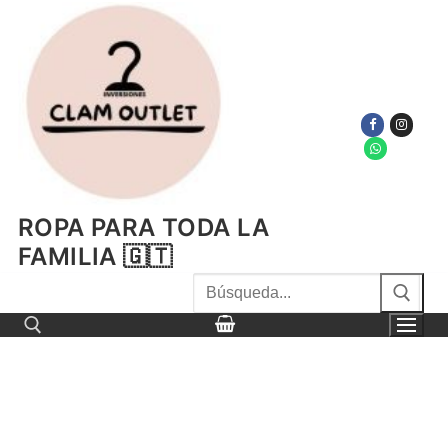
Ir
al
contenido
ROPA PARA TODA LA
FAMILIA 🇬🇹
Buscar
por:
Buscar por: