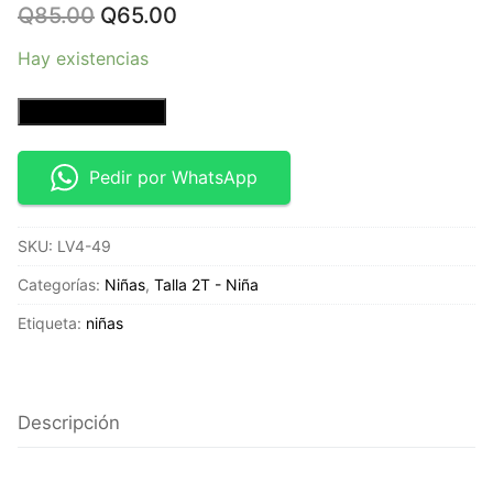
Original
Current
Q
85.00
Q
65.00
price
price
was:
is:
Hay existencias
Q85.00.
Q65.00.
Blusa
Añadir al carrito
rosada
sin
Pedir por WhatsApp
mangas
–
SKU:
LV4-49
Talla
2T
Categorías:
Niñas
,
Talla 2T - Niña
Cat
Etiqueta:
niñas
&
Jack
cantidad
Descripción