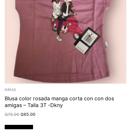
NIÑAS
Blusa color rosada manga corta con con dos
amigas – Talla 3T -Dkny
Original
Current
Q
75.00
Q
65.00
price
price
was:
is:
Q75.00.
Q65.00.
Añadir al carrito