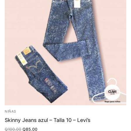
NIÑAS
Skinny Jeans azul – Talla 10 – Levi’s
Original
Current
Q
100.00
Q
85.00