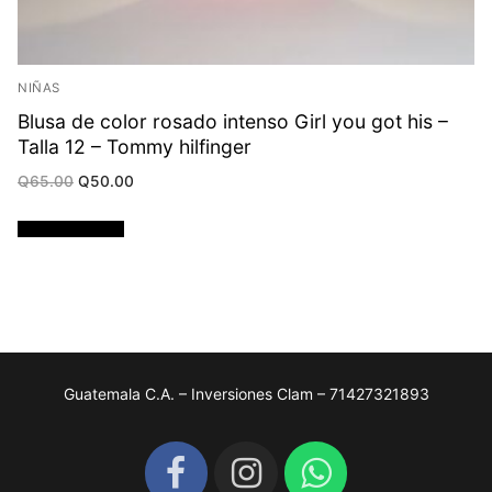
NIÑAS
Blusa de color rosado intenso Girl you got his –
Talla 12 – Tommy hilfinger
Original
Current
Q
65.00
Q
50.00
price
price
was:
is:
Q65.00.
Q50.00.
Añadir al carrito
Guatemala C.A. – Inversiones Clam – 71427321893