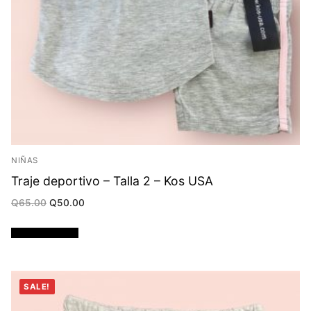
NIÑAS
Traje deportivo – Talla 2 – Kos USA
Original
Current
Q
65.00
Q
50.00
price
price
was:
is:
Q65.00.
Q50.00.
Añadir al carrito
SALE!