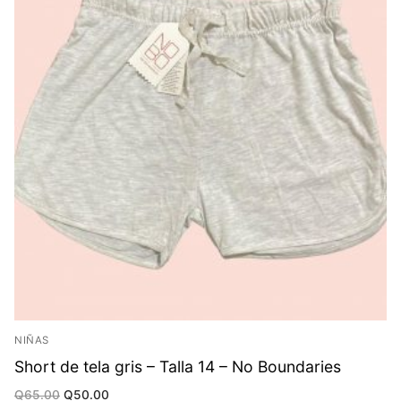
NIÑAS
Short de tela gris – Talla 14 – No Boundaries
Original
Current
Q
65.00
Q
50.00