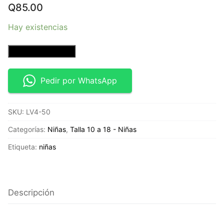
Q
85.00
Hay existencias
Jeans
Añadir al carrito
de
botones
Pedir por WhatsApp
Petite
–
SKU:
LV4-50
Talla
23
Categorías:
Niñas
,
Talla 10 a 18 - Niñas
cantidad
Etiqueta:
niñas
Descripción