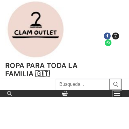
Ir
al
contenido
ROPA PARA TODA LA
FAMILIA 🇬🇹
Buscar
por:
Buscar por: