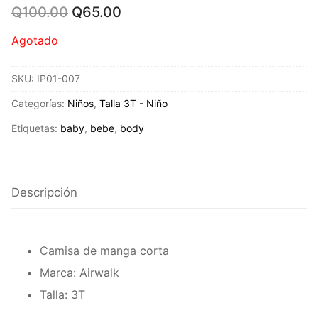
Original
Current
Q
100.00
Q
65.00
price
price
was:
is:
Agotado
Q100.00.
Q65.00.
SKU:
IP01-007
Categorías:
Niños
,
Talla 3T - Niño
Etiquetas:
baby
,
bebe
,
body
Descripción
Camisa de manga corta
Marca: Airwalk
Talla: 3T