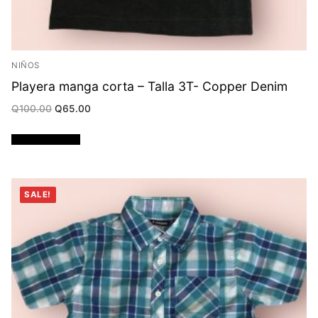
NIÑOS
Playera manga corta – Talla 3T- Copper Denim
Original
Current
Q
100.00
Q
65.00
price
price
was:
is:
Q100.00.
Q65.00.
Añadir al carrito
SALE!