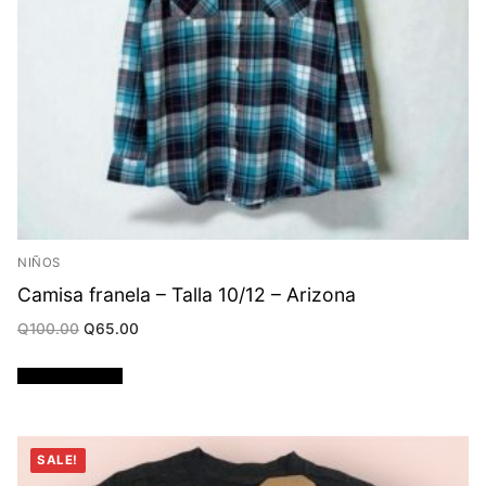
NIÑOS
Camisa franela – Talla 10/12 – Arizona
Original
Current
Q
100.00
Q
65.00
price
price
was:
is:
Q100.00.
Q65.00.
Añadir al carrito
SALE!