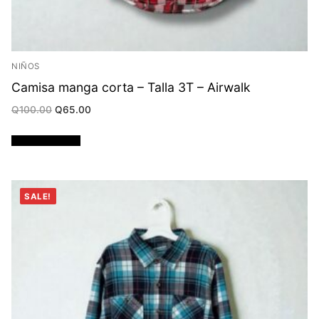
NIÑOS
Camisa manga corta – Talla 3T – Airwalk
Original
Current
Q
100.00
Q
65.00
price
price
was:
is:
Q100.00.
Q65.00.
Añadir al carrito
SALE!