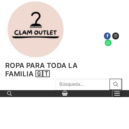
Ir
al
contenido
ROPA PARA TODA LA
FAMILIA 🇬🇹
Buscar
por:
Buscar por: