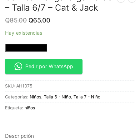
– Talla 6/7 – Cat & Jack
Original
Current
Q
85.00
Q
65.00
price
price
was:
is:
Hay existencias
Q85.00.
Q65.00.
Camisa
Añadir al carrito
manga
larga
Pedir por WhatsApp
Verde
-
SKU:
AH1075
Talla
6/7
Categorías:
Niños
,
Talla 6 - Niño
,
Talla 7 - Niño
-
Etiqueta:
niños
Cat
&
Jack
cantidad
Descripción