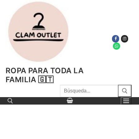
Ir
al
contenido
ROPA PARA TODA LA
FAMILIA 🇬🇹
Buscar
por:
Buscar por: