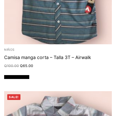
NIÑOS
Camisa manga corta – Talla 3T – Airwalk
Original
Current
Q
100.00
Q
65.00
price
price
was:
is:
Q100.00.
Q65.00.
Añadir al carrito
SALE!