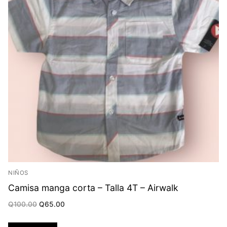
NIÑOS
Camisa manga corta – Talla 4T – Airwalk
Original
Current
Q
100.00
Q
65.00
price
price
was:
is:
Q100.00.
Q65.00.
Añadir al carrito