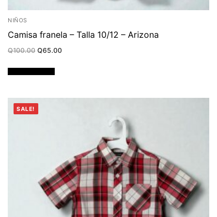
NIÑOS
Camisa franela – Talla 10/12 – Arizona
Original
Current
Q
100.00
Q
65.00
price
price
was:
is:
Q100.00.
Q65.00.
Añadir al carrito
SALE!