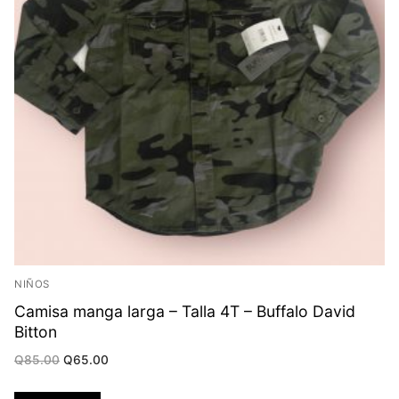
NIÑOS
Camisa manga larga – Talla 4T – Buffalo David
Bitton
Original
Current
Q
85.00
Q
65.00
price
price
was:
is:
Q85.00.
Q65.00.
Añadir al carrito