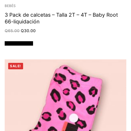
BEBÉS
3 Pack de calcetas – Talla 2T – 4T – Baby Root
66-liquidación
Original
Current
Q
65.00
Q
30.00
price
price
was:
is:
Q65.00.
Q30.00.
Añadir al carrito
SALE!