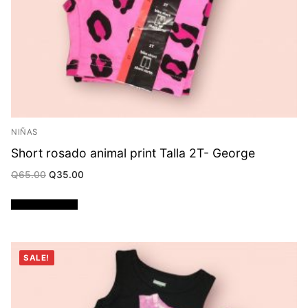
NIÑAS
Short rosado animal print Talla 2T- George
Original
Current
Q
65.00
Q
35.00
price
price
was:
is:
Q65.00.
Q35.00.
Añadir al carrito
SALE!