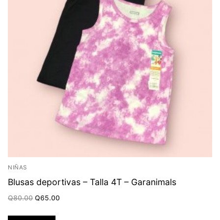
NIÑAS
Blusas deportivas – Talla 4T – Garanimals
Original
Current
Q
80.00
Q
65.00
price
price
was:
is:
Q80.00.
Q65.00.
Añadir al carrito