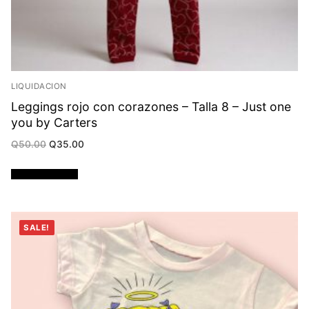
LIQUIDACION
Leggings rojo con corazones – Talla 8 – Just one
you by Carters
Original
Current
Q
50.00
Q
35.00
price
price
was:
is:
Q50.00.
Q35.00.
Añadir al carrito
SALE!