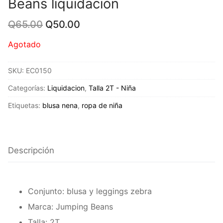
Beans liquidación
Original
Current
Q
65.00
Q
50.00
price
price
was:
is:
Agotado
Q65.00.
Q50.00.
SKU:
EC0150
Categorías:
Liquidacion
,
Talla 2T - Niña
Etiquetas:
blusa nena
,
ropa de niña
Descripción
Conjunto: blusa y leggings zebra
Marca: Jumping Beans
Talla: 2T