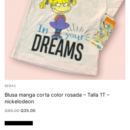
BEBAS
Blusa manga corta color rosada – Talla 1T –
nickelodeon
Original
Current
Q
85.00
Q
35.00
price
price
was:
is:
Q85.00.
Q35.00.
Añadir al carrito