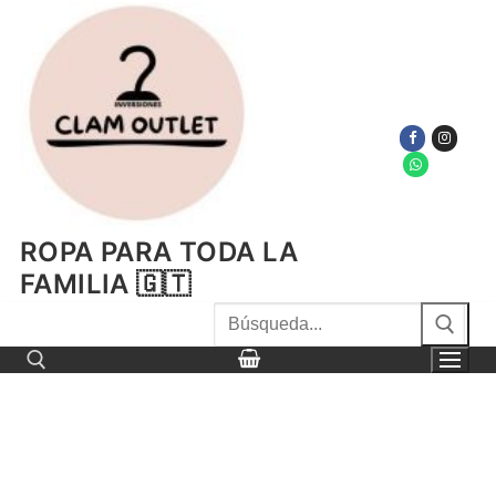
Ir
al
contenido
ROPA PARA TODA LA
FAMILIA 🇬🇹
Buscar
por:
Buscar por: