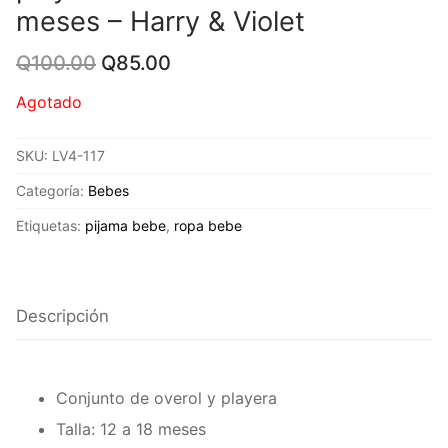
meses – Harry & Violet
Original
Current
Q
100.00
Q
85.00
price
price
was:
is:
Agotado
Q100.00.
Q85.00.
SKU:
LV4-117
Categoría:
Bebes
Etiquetas:
pijama bebe
,
ropa bebe
Descripción
Conjunto de overol y playera
Talla: 12 a 18 meses