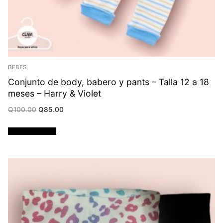
BEBES
Conjunto de body, babero y pants – Talla 12 a 18
meses – Harry & Violet
Original
Current
Q
100.00
Q
85.00
price
price
was:
is:
Q100.00.
Q85.00.
Añadir al carrito