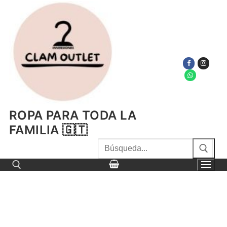
Ir
al
contenido
ROPA PARA TODA LA
FAMILIA 🇬🇹
Buscar
por:
Buscar por: