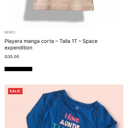
BEBÉS
Playera manga corta – Talla 1T – Space
expendition
Q
35.00
Añadir al carrito
SALE!