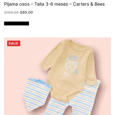
Pijama osos – Talla 3-6 meses – Carters & Bees
Original
Current
Q
100.00
Q
85.00
price
price
was:
is:
Q100.00.
Q85.00.
Añadir al carrito
SALE!