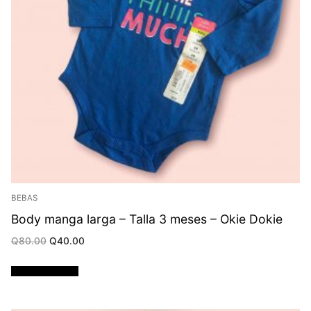
BEBAS
Body manga larga – Talla 3 meses – Okie Dokie
Original
Current
Q
80.00
Q
40.00
price
price
was:
is:
Q80.00.
Q40.00.
Añadir al carrito