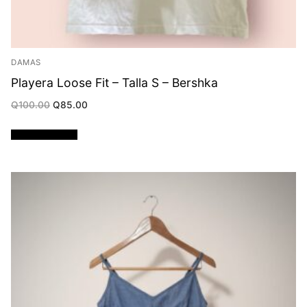
DAMAS
Playera Loose Fit – Talla S – Bershka
Original
Current
Q
100.00
Q
85.00
price
price
was:
is:
Q100.00.
Q85.00.
Añadir al carrito