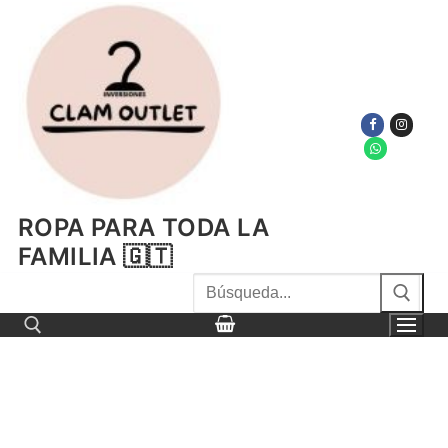
Ir
al
contenido
ROPA PARA TODA LA
FAMILIA 🇬🇹
Buscar
por:
Buscar por: