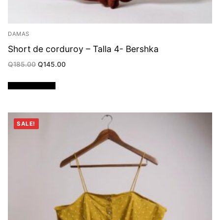
DAMAS
Short de corduroy – Talla 4- Bershka
Original
Current
Q
185.00
Q
145.00
price
price
was:
is:
Q185.00.
Q145.00.
Añadir al carrito
SALE!