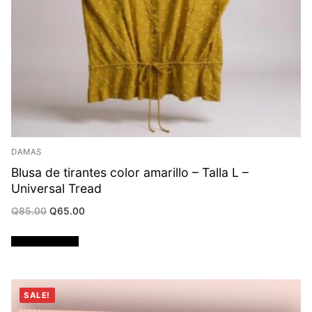
DAMAS
Blusa de tirantes color amarillo – Talla L –
Universal Tread
Original
Current
Q
85.00
Q
65.00
price
price
was:
is:
Q85.00.
Q65.00.
Añadir al carrito
SALE!