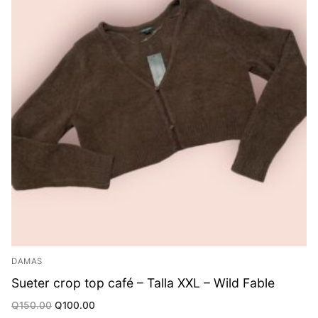
DAMAS
Sueter crop top café – Talla XXL – Wild Fable
Original
Current
Q
150.00
Q
100.00
price
price