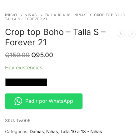
INICIO
NIÑAS
TALLA 10 A 18 - NIÑAS
CROP TOP BOHO –
TALLA S – FOREVER 21
Crop top Boho – Talla S –
Forever 21
Original
Current
Q
150.00
Q
95.00
price
price
was:
is:
Hay existencias
Q150.00.
Q95.00.
Crop
Añadir al carrito
top
Boho
Pedir por WhatsApp
-
Talla
SKU:
Tw006
S
-
Categorías:
Damas
,
Niñas
,
Talla 10 a 18 - Niñas
Forever