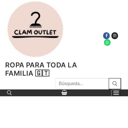
Ir
al
contenido
ROPA PARA TODA LA
FAMILIA 🇬🇹
Buscar
por:
Buscar por: