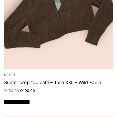
DAMAS
Sueter crop top café – Talla XXL – Wild Fable
Original
Current
Q
150.00
Q
100.00
price
price
was:
is:
Q150.00.
Q100.00.
Añadir al carrito