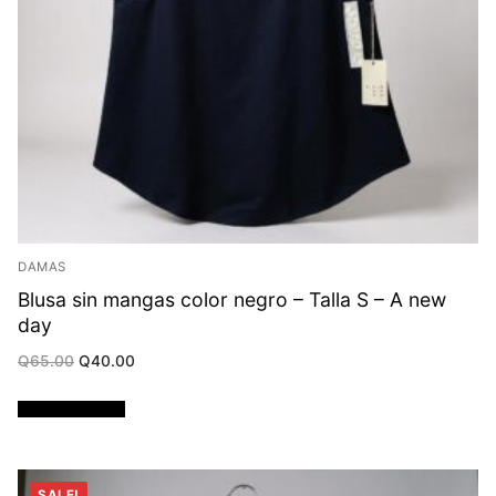
DAMAS
Blusa sin mangas color negro – Talla S – A new
day
Original
Current
Q
65.00
Q
40.00
price
price
was:
is:
Q65.00.
Q40.00.
Añadir al carrito
SALE!