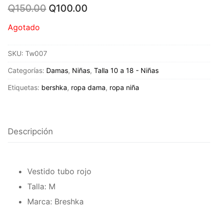
Original
Current
Q
150.00
Q
100.00
price
price
was:
is:
Agotado
Q150.00.
Q100.00.
SKU:
Tw007
Categorías:
Damas
,
Niñas
,
Talla 10 a 18 - Niñas
Etiquetas:
bershka
,
ropa dama
,
ropa niña
Descripción
Vestido tubo rojo
Talla: M
Marca: Breshka