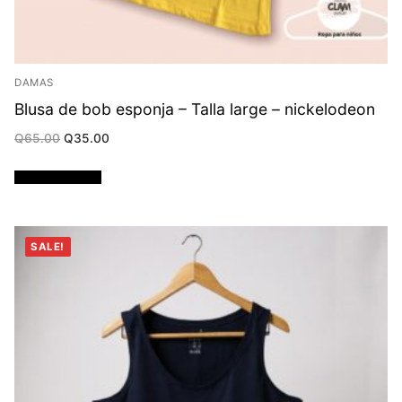
DAMAS
Blusa de bob esponja – Talla large – nickelodeon
Original
Current
Q
65.00
Q
35.00
price
price
was:
is:
Q65.00.
Q35.00.
Añadir al carrito
SALE!