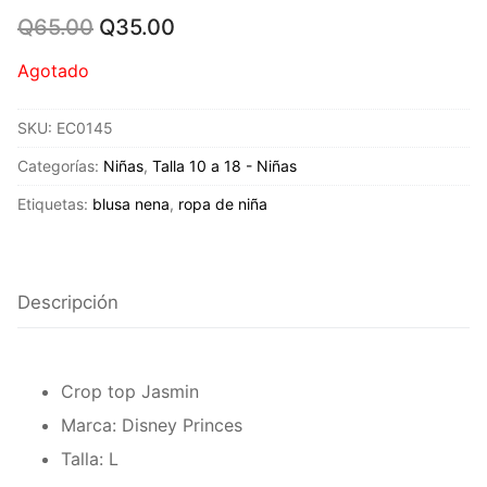
Original
Current
Q
65.00
Q
35.00
price
price
was:
is:
Agotado
Q65.00.
Q35.00.
SKU:
EC0145
Categorías:
Niñas
,
Talla 10 a 18 - Niñas
Etiquetas:
blusa nena
,
ropa de niña
Descripción
Crop top Jasmin
Marca: Disney Princes
Talla: L