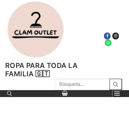
Ir
al
contenido
ROPA PARA TODA LA
FAMILIA 🇬🇹
Buscar
por:
Buscar por: