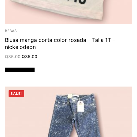
BEBAS
Blusa manga corta color rosada – Talla 1T –
nickelodeon
Original
Current
Q
85.00
Q
35.00
price
price
was:
is:
Q85.00.
Q35.00.
Añadir al carrito
SALE!