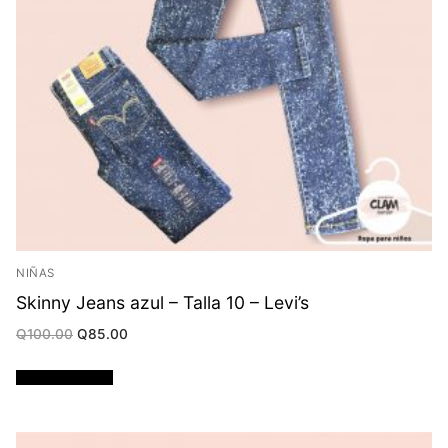
NIÑAS
Skinny Jeans azul – Talla 10 – Levi’s
Original
Current
Q
100.00
Q
85.00
price
price
was:
is:
Q100.00.
Q85.00.
Añadir al carrito