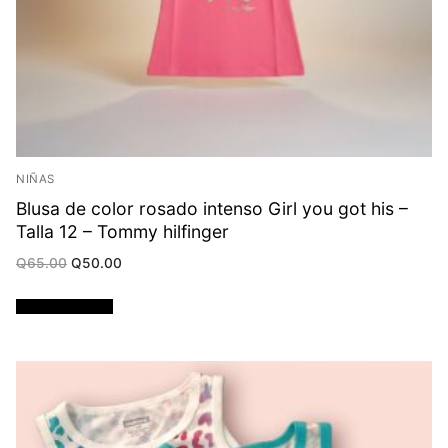
NIÑAS
Blusa de color rosado intenso Girl you got his –
Talla 12 – Tommy hilfinger
Original
Current
Q
65.00
Q
50.00
price
price
was:
is:
Q65.00.
Q50.00.
Añadir al carrito