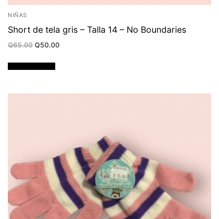
NIÑAS
Short de tela gris – Talla 14 – No Boundaries
Original
Current
Q
65.00
Q
50.00
price
price
was:
is:
Q65.00.
Q50.00.
Añadir al carrito