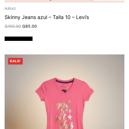
NIÑAS
Skinny Jeans azul – Talla 10 – Levi’s
Original
Current
Q
100.00
Q
85.00
price
price
was:
is:
Q100.00.
Q85.00.
Añadir al carrito
SALE!