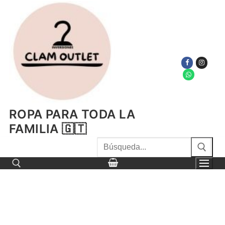
Ir
al
contenido
ROPA PARA TODA LA
FAMILIA 🇬🇹
Buscar
por:
Buscar por: