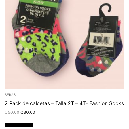
BEBAS
2 Pack de calcetas – Talla 2T – 4T- Fashion Socks
Original
Current
Q
50.00
Q
30.00
price
price
was:
is:
Q50.00.
Q30.00.
Añadir al carrito