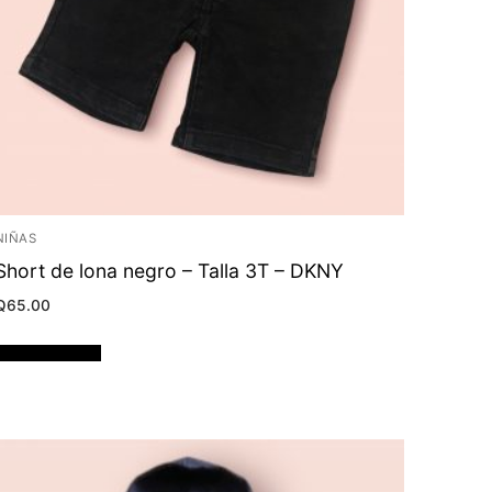
NIÑAS
Short de lona negro – Talla 3T – DKNY
Q
65.00
Añadir al carrito