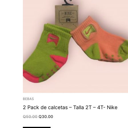
BEBAS
2 Pack de calcetas – Talla 2T – 4T- Nike
Original
Current
Q
50.00
Q
30.00
price
price
was:
is:
Q50.00.
Q30.00.