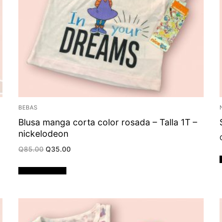
BEBAS
Blusa manga corta color rosada – Talla 1T –
nickelodeon
Original
Current
Q
85.00
Q
35.00
price
price
was:
is:
Q85.00.
Q35.00.
Añadir al carrito