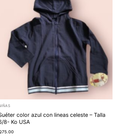
NIÑAS
Suéter color azul con lineas celeste – Talla
6/8- Ko USA
Q
75.00