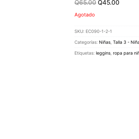
Original
Curren
Q
65.00
Q
45.00
price
price
was:
is:
Agotado
Q65.00.
Q45.0
SKU:
EC090-1-2-1
Categorías:
Niñas
,
Talla 3 - Niñ
Etiquetas:
leggins
,
ropa para ni