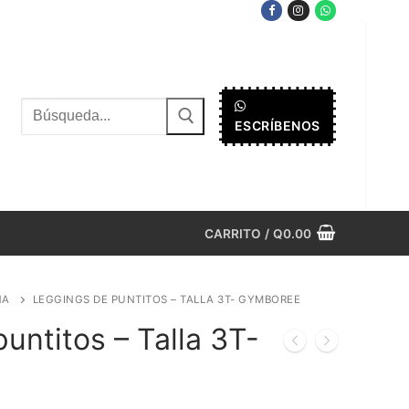
Buscar
ESCRÍBENOS
por:
CARRITO
/
Q
0.00
ÑA
LEGGINGS DE PUNTITOS – TALLA 3T- GYMBOREE
untitos – Talla 3T-