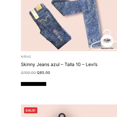
NIÑAS
Skinny Jeans azul – Talla 10 – Levi’s
Original
Current
Q
100.00
Q
85.00
price
price
was:
is:
Q100.00.
Q85.00.
Añadir al carrito
SALE!