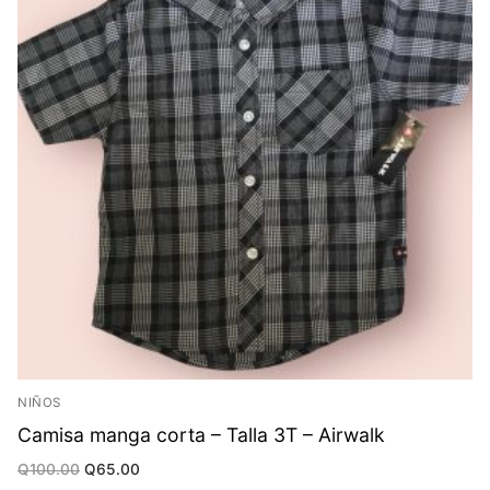
NIÑOS
Camisa manga corta – Talla 3T – Airwalk
Original
Current
Q
100.00
Q
65.00
price
price