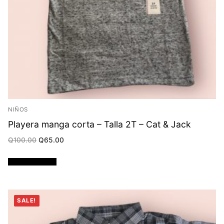
NIÑOS
Playera manga corta – Talla 2T – Cat & Jack
Original
Current
Q
100.00
Q
65.00
price
price
was:
is:
Q100.00.
Q65.00.
Añadir al carrito
SALE!