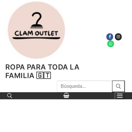
Ir
al
contenido
ROPA PARA TODA LA
FAMILIA 🇬🇹
Buscar
por:
Buscar por: