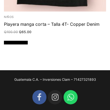
NIÑOS
Playera manga corta – Talla 4T- Copper Denim
Original
Current
Q
100.00
Q
65.00
price
price
was:
is:
Q100.00.
Q65.00.
Añadir al carrito
Guatemala C.A. – Inversiones Clam – 71427321893