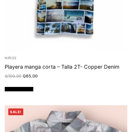
NIÑOS
Playera manga corta – Talla 2T- Copper Denim
Original
Current
Q
100.00
Q
65.00
price
price
was:
is:
Q100.00.
Q65.00.
Añadir al carrito
SALE!