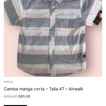
NIÑOS
Camisa manga corta – Talla 4T – Airwalk
Original
Current
Q
100.00
Q
65.00
price
price
was:
is:
Q100.00.
Q65.00.