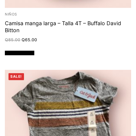
NIÑOS
Camisa manga larga – Talla 4T – Buffalo David
Bitton
Original
Current
Q
85.00
Q
65.00
price
price
was:
is:
Q85.00.
Q65.00.
Añadir al carrito
SALE!