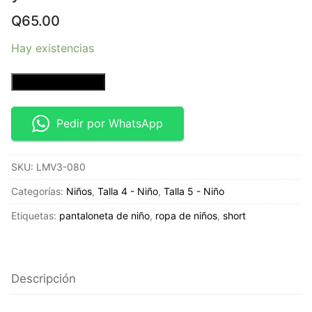
Q
65.00
Hay existencias
pantaloneta
Añadir al carrito
azul
-
Pedir por WhatsApp
Talla
4T
SKU:
LMV3-080
y
5T-
Categorías:
Niños
,
Talla 4 - Niño
,
Talla 5 - Niño
Arizona
Etiquetas:
pantaloneta de niño
,
ropa de niños
,
short
Jean
co
cantidad
Descripción