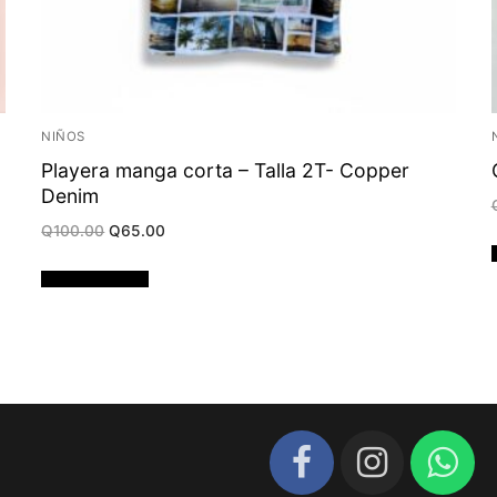
NIÑOS
Playera manga corta – Talla 2T- Copper
Denim
Original
Current
Q
100.00
Q
65.00
price
price
was:
is:
Q100.00.
Q65.00.
Añadir al carrito