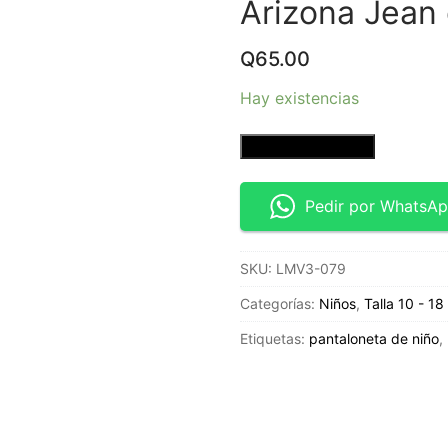
Arizona Jean
Q
65.00
Hay existencias
Short
Añadir al carrito
tipo
chino
Pedir por WhatsA
casual
con
SKU:
LMV3-079
diseño
moderno-
Categorías:
Niños
,
Talla 10 - 18
Talla
Etiquetas:
pantaloneta de niño
,
12T
-
Arizona
Jean
co