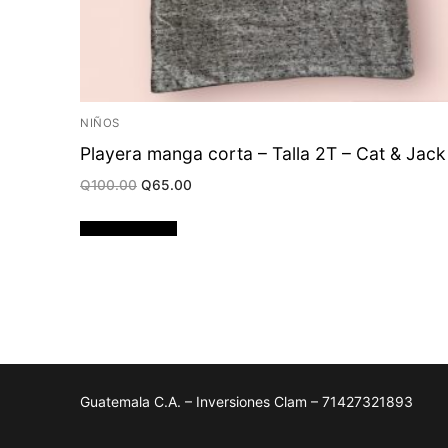
NIÑOS
Playera manga corta – Talla 2T – Cat & Jack
Original
Current
Q
100.00
Q
65.00
price
price
was:
is:
Q100.00.
Q65.00.
Añadir al carrito
Guatemala C.A. – Inversiones Clam – 71427321893