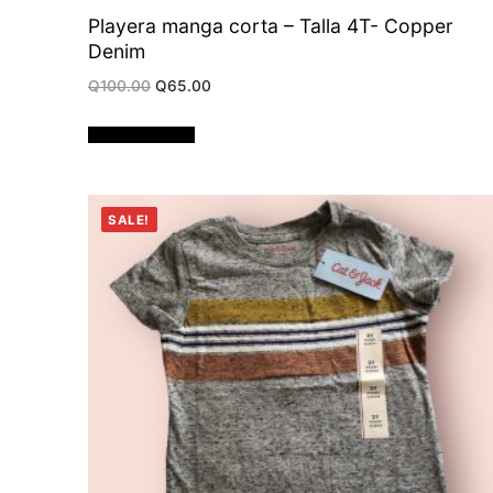
Playera manga corta – Talla 4T- Copper
Denim
Original
Current
Q
100.00
Q
65.00
price
price
was:
is:
Q100.00.
Q65.00.
Añadir al carrito
SALE!