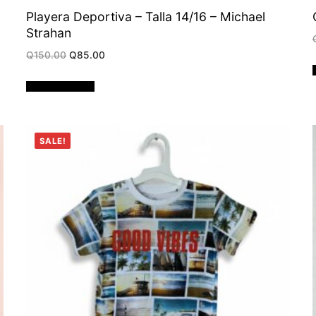
Playera Deportiva – Talla 14/16 – Michael
Strahan
Original
Current
Q
150.00
Q
85.00
price
price
was:
is:
Q150.00.
Q85.00.
Añadir al carrito
SALE!