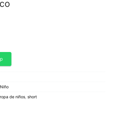
 co
pp
 Niño
ropa de niños
,
short